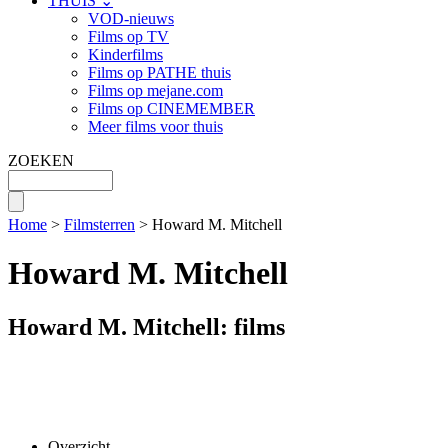
THUIS ⌄
VOD-nieuws
Films op TV
Kinderfilms
Films op PATHE thuis
Films op mejane.com
Films op CINEMEMBER
Meer films voor thuis
ZOEKEN
Home
>
Filmsterren
> Howard M. Mitchell
Howard M. Mitchell
Howard M. Mitchell: films
Overzicht