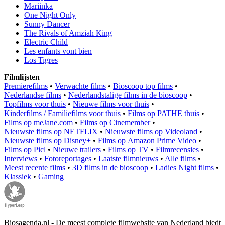
Mariinka
One Night Only
Sunny Dancer
The Rivals of Amziah King
Electric Child
Les enfants vont bien
Los Tigres
Filmlijsten
Premierefilms
•
Verwachte films
•
Bioscoop top films
•
Nederlandse films
•
Nederlandstalige films in de bioscoop
•
Topfilms voor thuis
•
Nieuwe films voor thuis
•
Kinderfilms / Familiefilms voor thuis
•
Films op PATHE thuis
•
Films op meJane.com
•
Films op Cinemember
•
Nieuwste films op NETFLIX
•
Nieuwste films op Videoland
•
Nieuwste films op Disney+
•
Films op Amazon Prime Video
•
Films op Picl
•
Nieuwe trailers
•
Films op TV
•
Filmrecensies
•
Interviews
•
Fotoreportages
•
Laatste filmnieuws
•
Alle films
•
Meest recente films
•
3D films in de bioscoop
•
Ladies Night films
•
Klassiek
•
Gaming
Biosagenda.nl - De meest complete filmwebsite van Nederland biedt