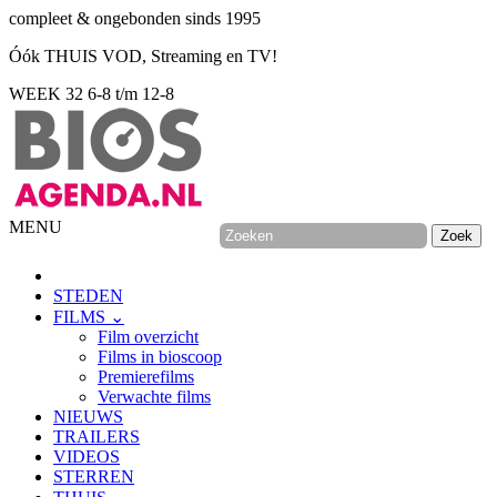
compleet & ongebonden sinds 1995
Óók THUIS VOD, Streaming en TV!
WEEK 32
6-8 t/m 12-8
MENU
STEDEN
FILMS ⌄
Film overzicht
Films in bioscoop
Premierefilms
Verwachte films
NIEUWS
TRAILERS
VIDEOS
STERREN