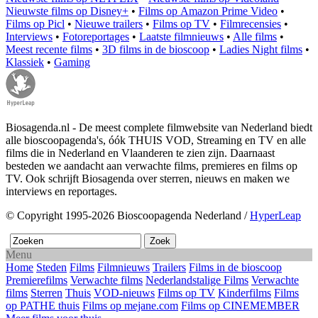
Nieuwste films op Disney+
•
Films op Amazon Prime Video
•
Films op Picl
•
Nieuwe trailers
•
Films op TV
•
Filmrecensies
•
Interviews
•
Fotoreportages
•
Laatste filmnieuws
•
Alle films
•
Meest recente films
•
3D films in de bioscoop
•
Ladies Night films
•
Klassiek
•
Gaming
Biosagenda.nl - De meest complete filmwebsite van Nederland biedt
alle bioscoopagenda's, óók THUIS VOD, Streaming en TV en alle
films die in Nederland en Vlaanderen te zien zijn. Daarnaast
besteden we aandacht aan verwachte films, premieres en films op
TV. Ook schrijft Biosagenda over sterren, nieuws en maken we
interviews en reportages.
© Copyright 1995-2026 Bioscoopagenda Nederland /
HyperLeap
Menu
Home
Steden
Films
Filmnieuws
Trailers
Films in de bioscoop
Premierefilms
Verwachte films
Nederlandstalige Films
Verwachte
films
Sterren
Thuis
VOD-nieuws
Films op TV
Kinderfilms
Films
op PATHE thuis
Films op mejane.com
Films op CINEMEMBER