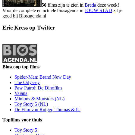
56
films zijn te zien in
Breda
deze week!
Voor de complete en actuele biosagenda in
JOUW STAD
zit je
goed bij Biosagenda.nl
Eric Kress op Twitter
Bioscoop top films
Spider-Man: Brand New Day
The Odyssey
Paw Patrol: De Dinofilm
Vaiana
Minions & Monsters (NL)
Toy Story 5 (NL)
De Film van Rutger, Thomas & P..
Topfilms voor thuis
Toy Story 5