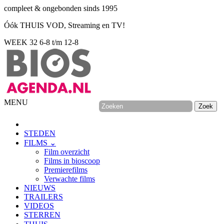
compleet & ongebonden sinds 1995
Óók THUIS VOD, Streaming en TV!
WEEK 32
6-8 t/m 12-8
MENU
STEDEN
FILMS ⌄
Film overzicht
Films in bioscoop
Premierefilms
Verwachte films
NIEUWS
TRAILERS
VIDEOS
STERREN