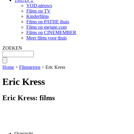
THUIS ⌄
VOD-nieuws
Films op TV
Kinderfilms
Films op PATHE thuis
Films op mejane.com
Films op CINEMEMBER
Meer films voor thuis
ZOEKEN
Home
>
Filmsterren
> Eric Kress
Eric Kress
Eric Kress: films
Overzicht