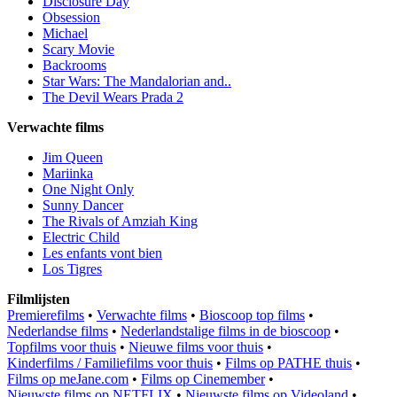
Disclosure Day
Obsession
Michael
Scary Movie
Backrooms
Star Wars: The Mandalorian and..
The Devil Wears Prada 2
Verwachte films
Jim Queen
Mariinka
One Night Only
Sunny Dancer
The Rivals of Amziah King
Electric Child
Les enfants vont bien
Los Tigres
Filmlijsten
Premierefilms
•
Verwachte films
•
Bioscoop top films
•
Nederlandse films
•
Nederlandstalige films in de bioscoop
•
Topfilms voor thuis
•
Nieuwe films voor thuis
•
Kinderfilms / Familiefilms voor thuis
•
Films op PATHE thuis
•
Films op meJane.com
•
Films op Cinemember
•
Nieuwste films op NETFLIX
•
Nieuwste films op Videoland
•