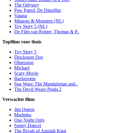
The Odyssey
Paw Patrol: De Dinofilm
Vaiana
Minions & Monsters (NL)
Toy Story 5 (NL)
De Film van Rutger, Thomas & P..
Topfilms voor thuis
Toy Story 5
Disclosure Day
Obsession
Michael
Scary Movie
Backrooms
Star Wars: The Mandalorian and..
The Devil Wears Prada 2
Verwachte films
Jim Queen
Mariinka
One Night Only
Sunny Dancer
The Rivals of Amziah King