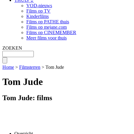
THUIS ⌄
VOD-nieuws
Films op TV
Kinderfilms
Films op PATHE thuis
Films op mejane.com
Films op CINEMEMBER
Meer films voor thuis
ZOEKEN
Home
>
Filmsterren
> Tom Jude
Tom Jude
Tom Jude: films
Overzicht