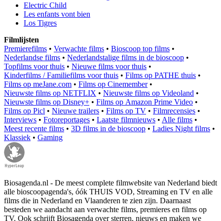
Electric Child
Les enfants vont bien
Los Tigres
Filmlijsten
Premierefilms
•
Verwachte films
•
Bioscoop top films
•
Nederlandse films
•
Nederlandstalige films in de bioscoop
•
Topfilms voor thuis
•
Nieuwe films voor thuis
•
Kinderfilms / Familiefilms voor thuis
•
Films op PATHE thuis
•
Films op meJane.com
•
Films op Cinemember
•
Nieuwste films op NETFLIX
•
Nieuwste films op Videoland
•
Nieuwste films op Disney+
•
Films op Amazon Prime Video
•
Films op Picl
•
Nieuwe trailers
•
Films op TV
•
Filmrecensies
•
Interviews
•
Fotoreportages
•
Laatste filmnieuws
•
Alle films
•
Meest recente films
•
3D films in de bioscoop
•
Ladies Night films
•
Klassiek
•
Gaming
Biosagenda.nl - De meest complete filmwebsite van Nederland biedt
alle bioscoopagenda's, óók THUIS VOD, Streaming en TV en alle
films die in Nederland en Vlaanderen te zien zijn. Daarnaast
besteden we aandacht aan verwachte films, premieres en films op
TV. Ook schrijft Biosagenda over sterren, nieuws en maken we