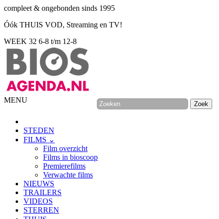
compleet & ongebonden sinds 1995
Óók THUIS VOD, Streaming en TV!
WEEK 32
6-8 t/m 12-8
MENU
STEDEN
FILMS ⌄
Film overzicht
Films in bioscoop
Premierefilms
Verwachte films
NIEUWS
TRAILERS
VIDEOS
STERREN