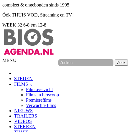
compleet & ongebonden sinds 1995
Óók THUIS VOD, Streaming en TV!
WEEK 32
6-8 t/m 12-8
MENU
STEDEN
FILMS ⌄
Film overzicht
Films in bioscoop
Premierefilms
Verwachte films
NIEUWS
TRAILERS
VIDEOS
STERREN