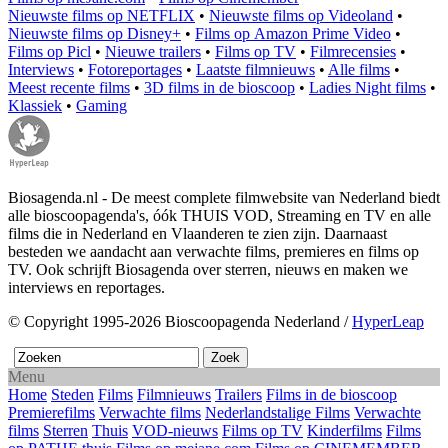
Nieuwste films op NETFLIX
•
Nieuwste films op Videoland
•
Nieuwste films op Disney+
•
Films op Amazon Prime Video
•
Films op Picl
•
Nieuwe trailers
•
Films op TV
•
Filmrecensies
•
Interviews
•
Fotoreportages
•
Laatste filmnieuws
•
Alle films
•
Meest recente films
•
3D films in de bioscoop
•
Ladies Night films
•
Klassiek
•
Gaming
Biosagenda.nl - De meest complete filmwebsite van Nederland biedt
alle bioscoopagenda's, óók THUIS VOD, Streaming en TV en alle
films die in Nederland en Vlaanderen te zien zijn. Daarnaast
besteden we aandacht aan verwachte films, premieres en films op
TV. Ook schrijft Biosagenda over sterren, nieuws en maken we
interviews en reportages.
© Copyright 1995-2026 Bioscoopagenda Nederland /
HyperLeap
Menu
Home
Steden
Films
Filmnieuws
Trailers
Films in de bioscoop
Premierefilms
Verwachte films
Nederlandstalige Films
Verwachte
films
Sterren
Thuis
VOD-nieuws
Films op TV
Kinderfilms
Films