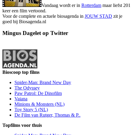
Vandaag wordt er in
Rotterdam
maar liefst 201
keer een film vertoond.
Voor de complete en actuele biosagenda in
JOUW STAD
zit je
goed bij Biosagenda.nl
Mingus Dagelet op Twitter
Bioscoop top films
Spider-Man: Brand New Day
The Odyssey
Paw Patrol: De Dinofilm
Vaiana
Minions & Monsters (NL)
Toy Story 5 (NL)
De Film van Rutger, Thomas & P..
Topfilms voor thuis