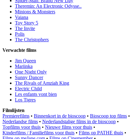
Spider-Man: Brand New Day
Theremin: An Electronic Odysse..
Minions & Monsters
Vaiana
Toy Story 5
The Invite
Polis
The Christophers
Verwachte films
Jim Queen
Mariinka
One Night Only
Sunny Dancer
The Rivals of Amziah King
Electric Child
Les enfants vont bien
Los Tigres
Filmlijsten
Premierefilms
•
Binnenkort in de bioscoop
•
Bioscoop top films
•
Nederlandse films
•
Nederlandstalige films in de bioscoop
•
Topfilms voor thuis
•
Nieuwe films voor thuis
•
Kinderfilms / Familiefilms voor thuis
•
Films op PATHE thuis
•
Films op meJane.com
•
Films op Cinemember
•