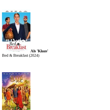
Als 'Klaas'
Bed & Breakfast (2024)