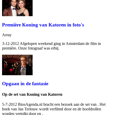
Première Koning van Katoren in foto's
Array
3-12-2012 Afgelopen weekend ging in Amsterdam de film
in
première. Onze fotograaf was erbij.
Opgaan in de fantasie
Op de set van Koning van Katoren
5-7-2012 BiosAgenda.nl bracht een bezoek aan de set van
. Het
boek van Jan Terlouw wordt verfilmd door
en de hoofdrollen
worden vertolkt door
en
.