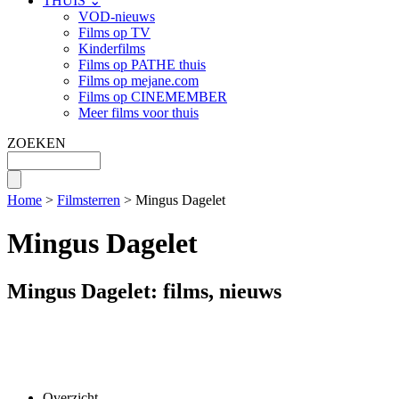
THUIS ⌄
VOD-nieuws
Films op TV
Kinderfilms
Films op PATHE thuis
Films op mejane.com
Films op CINEMEMBER
Meer films voor thuis
ZOEKEN
Home
>
Filmsterren
> Mingus Dagelet
Mingus Dagelet
Mingus Dagelet: films, nieuws
Overzicht