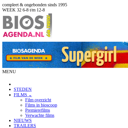
compleet & ongebonden sinds 1995
WEEK 32
6-8 t/m 12-8
MENU
STEDEN
FILMS ⌄
Film overzicht
Films in bioscoop
Premierefilms
Verwachte films
NIEUWS
TRAILERS