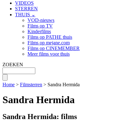
VIDEOS
STERREN
THUIS ⌄
VOD-nieuws
Films op TV
Kinderfilms
Films op PATHE thuis
Films op mejane.com
Films op CINEMEMBER
Meer films voor thuis
ZOEKEN
Home
>
Filmsterren
> Sandra Hermida
Sandra Hermida
Sandra Hermida: films