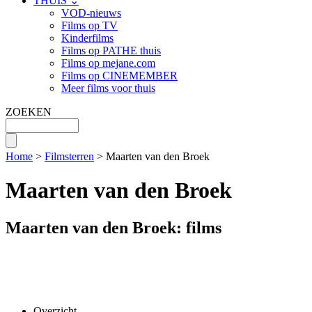
THUIS ⌄
VOD-nieuws
Films op TV
Kinderfilms
Films op PATHE thuis
Films op mejane.com
Films op CINEMEMBER
Meer films voor thuis
ZOEKEN
Home
>
Filmsterren
> Maarten van den Broek
Maarten van den Broek
Maarten van den Broek: films
Overzicht