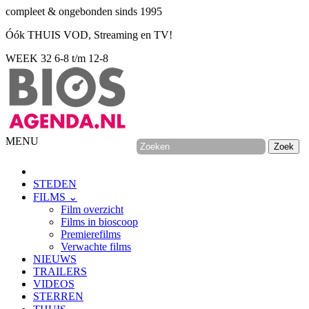
compleet & ongebonden sinds 1995
Óók THUIS VOD, Streaming en TV!
WEEK 32
6-8 t/m 12-8
MENU
STEDEN
FILMS ⌄
Film overzicht
Films in bioscoop
Premierefilms
Verwachte films
NIEUWS
TRAILERS
VIDEOS
STERREN