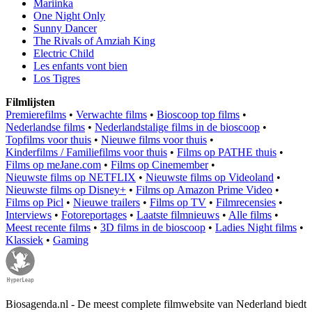
Mariinka
One Night Only
Sunny Dancer
The Rivals of Amziah King
Electric Child
Les enfants vont bien
Los Tigres
Filmlijsten
Premierefilms
•
Verwachte films
•
Bioscoop top films
•
Nederlandse films
•
Nederlandstalige films in de bioscoop
•
Topfilms voor thuis
•
Nieuwe films voor thuis
•
Kinderfilms / Familiefilms voor thuis
•
Films op PATHE thuis
•
Films op meJane.com
•
Films op Cinemember
•
Nieuwste films op NETFLIX
•
Nieuwste films op Videoland
•
Nieuwste films op Disney+
•
Films op Amazon Prime Video
•
Films op Picl
•
Nieuwe trailers
•
Films op TV
•
Filmrecensies
•
Interviews
•
Fotoreportages
•
Laatste filmnieuws
•
Alle films
•
Meest recente films
•
3D films in de bioscoop
•
Ladies Night films
•
Klassiek
•
Gaming
Biosagenda.nl - De meest complete filmwebsite van Nederland biedt