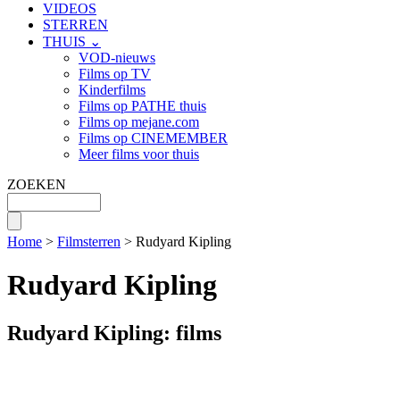
VIDEOS
STERREN
THUIS ⌄
VOD-nieuws
Films op TV
Kinderfilms
Films op PATHE thuis
Films op mejane.com
Films op CINEMEMBER
Meer films voor thuis
ZOEKEN
Home
>
Filmsterren
> Rudyard Kipling
Rudyard Kipling
Rudyard Kipling: films