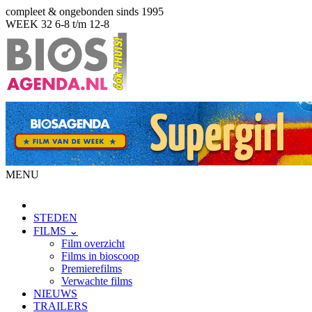
compleet & ongebonden sinds 1995
WEEK 32
6-8 t/m 12-8
MENU
STEDEN
FILMS ⌄
Film overzicht
Films in bioscoop
Premierefilms
Verwachte films
NIEUWS
TRAILERS