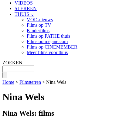
VIDEOS
STERREN
THUIS ⌄
VOD-nieuws
Films op TV
Kinderfilms
Films op PATHE thuis
Films op mejane.com
Films op CINEMEMBER
Meer films voor thuis
ZOEKEN
Home
>
Filmsterren
> Nina Wels
Nina Wels
Nina Wels: films