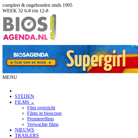
compleet & ongebonden sinds 1995
WEEK 32
6-8 t/m 12-8
MENU
STEDEN
FILMS ⌄
Film overzicht
Films in bioscoop
Premierefilms
Verwachte films
NIEUWS
TRAILERS