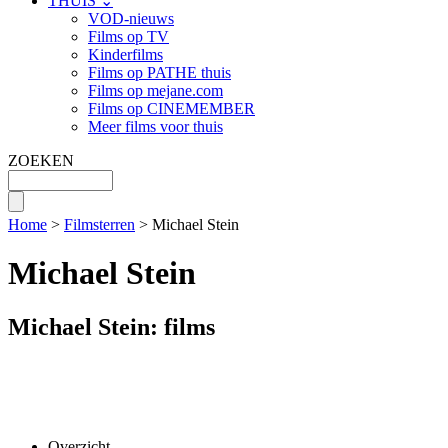
THUIS ⌄
VOD-nieuws
Films op TV
Kinderfilms
Films op PATHE thuis
Films op mejane.com
Films op CINEMEMBER
Meer films voor thuis
ZOEKEN
Home
>
Filmsterren
> Michael Stein
Michael Stein
Michael Stein: films
Overzicht