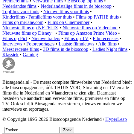
Premierefilms
•
Verwachte films
•
Bioscoop top films
•
Nederlandse films
•
Nederlandstalige films in de bioscoop
•
Topfilms voor thuis
•
Nieuwe films voor thuis
•
Kinderfilms / Familiefilms voor thuis
•
Films op PATHE thuis
•
Films op meJane.com
•
Films op Cinemember
•
Nieuwste films op NETFLIX
•
Nieuwste films op Videoland
•
Nieuwste films op Disney+
•
Films op Amazon Prime Video
•
Films op Picl
•
Nieuwe trailers
•
Films op TV
•
Filmrecensies
•
Interviews
•
Fotoreportages
•
Laatste filmnieuws
•
Alle films
•
Meest recente films
•
3D films in de bioscoop
•
Ladies Night films
•
Klassiek
•
Gaming
Biosagenda.nl - De meest complete filmwebsite van Nederland biedt
alle bioscoopagenda's, óók THUIS VOD, Streaming en TV en alle
films die in Nederland en Vlaanderen te zien zijn. Daarnaast
besteden we aandacht aan verwachte films, premieres en films op
TV. Ook schrijft Biosagenda over sterren, nieuws en maken we
interviews en reportages.
© Copyright 1995-2026 Bioscoopagenda Nederland /
HyperLeap