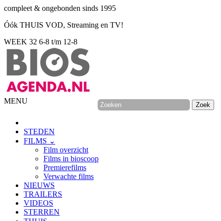
compleet & ongebonden sinds 1995
Óók THUIS VOD, Streaming en TV!
WEEK 32
6-8 t/m 12-8
MENU
STEDEN
FILMS ⌄
Film overzicht
Films in bioscoop
Premierefilms
Verwachte films
NIEUWS
TRAILERS
VIDEOS
STERREN