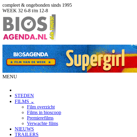
compleet & ongebonden sinds 1995
WEEK 32
6-8 t/m 12-8
MENU
STEDEN
FILMS ⌄
Film overzicht
Films in bioscoop
Premierefilms
Verwachte films
NIEUWS
TRAILERS