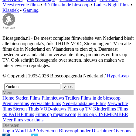
Meest recente films
•
3D films in de bioscoop
•
Ladies Night films
•
Klassiek
•
Gaming
Biosagenda.nl - De meest complete filmwebsite van Nederland biedt
alle bioscoopagenda's, óók THUIS VOD, Streaming en TV en alle
films die in Nederland en Vlaanderen te zien zijn. Daarnaast
besteden we aandacht aan verwachte films, premieres en films op
TV. Ook schrijft Biosagenda over sterren, nieuws en maken we
interviews en reportages.
© Copyright 1995-2026 Bioscoopagenda Nederland /
HyperLeap
Menu
Home
Steden
Films
Filmnieuws
Trailers
Films in de bioscoop
Premierefilms
Verwachte films
Nederlandstalige Films
Verwachte
films
Sterren
Thuis
VOD-nieuws
Films op TV
Kinderfilms
Films
op PATHE thuis
Films op mejane.com
Films op CINEMEMBER
Meer films voor thuis
Diensten
Login
Word Lid!
Adverteren
Bioscoophouder
Disclaimer
Over ons