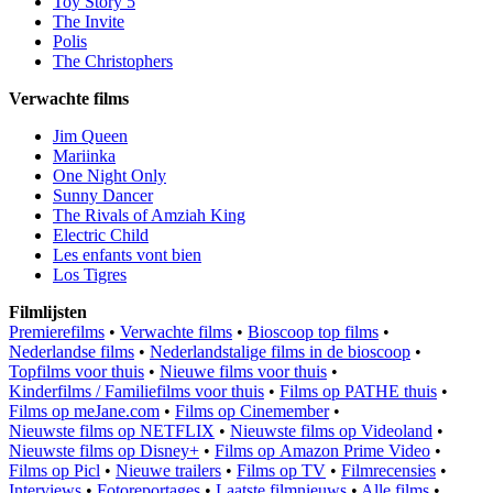
Toy Story 5
The Invite
Polis
The Christophers
Verwachte films
Jim Queen
Mariinka
One Night Only
Sunny Dancer
The Rivals of Amziah King
Electric Child
Les enfants vont bien
Los Tigres
Filmlijsten
Premierefilms
•
Verwachte films
•
Bioscoop top films
•
Nederlandse films
•
Nederlandstalige films in de bioscoop
•
Topfilms voor thuis
•
Nieuwe films voor thuis
•
Kinderfilms / Familiefilms voor thuis
•
Films op PATHE thuis
•
Films op meJane.com
•
Films op Cinemember
•
Nieuwste films op NETFLIX
•
Nieuwste films op Videoland
•
Nieuwste films op Disney+
•
Films op Amazon Prime Video
•
Films op Picl
•
Nieuwe trailers
•
Films op TV
•
Filmrecensies
•
Interviews
•
Fotoreportages
•
Laatste filmnieuws
•
Alle films
•