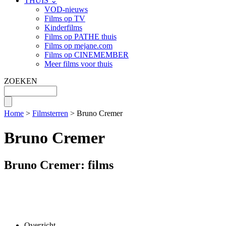
THUIS ⌄
VOD-nieuws
Films op TV
Kinderfilms
Films op PATHE thuis
Films op mejane.com
Films op CINEMEMBER
Meer films voor thuis
ZOEKEN
Home
>
Filmsterren
> Bruno Cremer
Bruno Cremer
Bruno Cremer: films
Overzicht