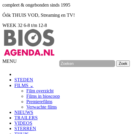
compleet & ongebonden sinds 1995
Óók THUIS VOD, Streaming en TV!
WEEK 32
6-8 t/m 12-8
MENU
STEDEN
FILMS ⌄
Film overzicht
Films in bioscoop
Premierefilms
Verwachte films
NIEUWS
TRAILERS
VIDEOS
STERREN