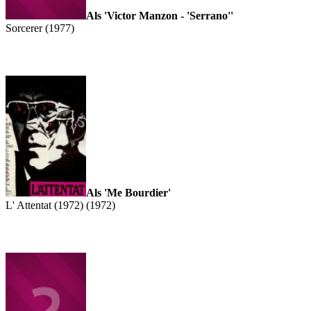
Als 'Victor Manzon - 'Serrano''
Sorcerer (1977)
Als 'Me Bourdier'
L' Attentat (1972) (1972)