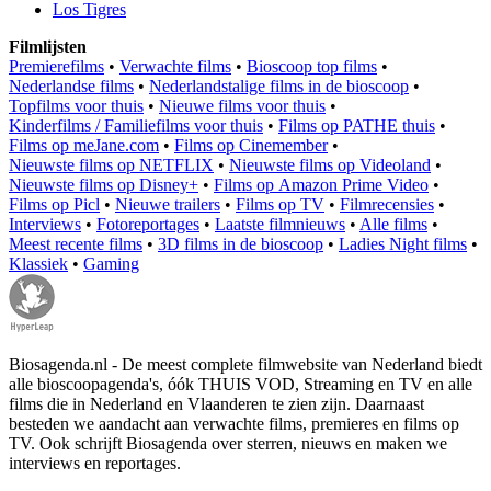
Los Tigres
Filmlijsten
Premierefilms
•
Verwachte films
•
Bioscoop top films
•
Nederlandse films
•
Nederlandstalige films in de bioscoop
•
Topfilms voor thuis
•
Nieuwe films voor thuis
•
Kinderfilms / Familiefilms voor thuis
•
Films op PATHE thuis
•
Films op meJane.com
•
Films op Cinemember
•
Nieuwste films op NETFLIX
•
Nieuwste films op Videoland
•
Nieuwste films op Disney+
•
Films op Amazon Prime Video
•
Films op Picl
•
Nieuwe trailers
•
Films op TV
•
Filmrecensies
•
Interviews
•
Fotoreportages
•
Laatste filmnieuws
•
Alle films
•
Meest recente films
•
3D films in de bioscoop
•
Ladies Night films
•
Klassiek
•
Gaming
Biosagenda.nl - De meest complete filmwebsite van Nederland biedt
alle bioscoopagenda's, óók THUIS VOD, Streaming en TV en alle
films die in Nederland en Vlaanderen te zien zijn. Daarnaast
besteden we aandacht aan verwachte films, premieres en films op
TV. Ook schrijft Biosagenda over sterren, nieuws en maken we
interviews en reportages.