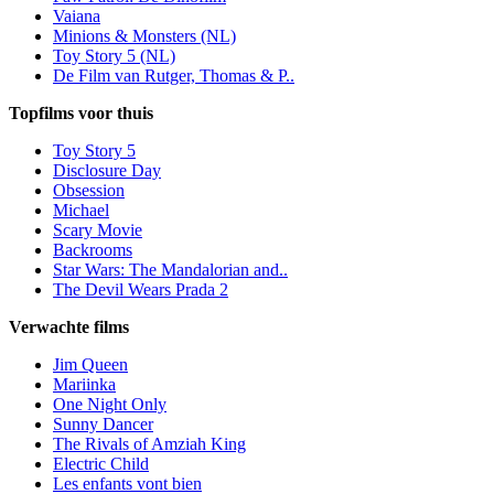
Vaiana
Minions & Monsters (NL)
Toy Story 5 (NL)
De Film van Rutger, Thomas & P..
Topfilms voor thuis
Toy Story 5
Disclosure Day
Obsession
Michael
Scary Movie
Backrooms
Star Wars: The Mandalorian and..
The Devil Wears Prada 2
Verwachte films
Jim Queen
Mariinka
One Night Only
Sunny Dancer
The Rivals of Amziah King
Electric Child
Les enfants vont bien