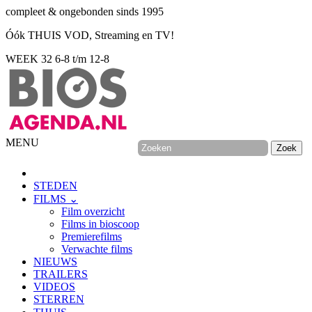
compleet & ongebonden sinds 1995
Óók THUIS VOD, Streaming en TV!
WEEK 32
6-8 t/m 12-8
MENU
STEDEN
FILMS ⌄
Film overzicht
Films in bioscoop
Premierefilms
Verwachte films
NIEUWS
TRAILERS
VIDEOS
STERREN