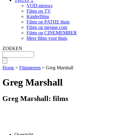
THUIS ⌄
VOD-nieuws
Films op TV
Kinderfilms
Films op PATHE thuis
Films op mejane.com
Films op CINEMEMBER
Meer films voor thuis
ZOEKEN
Home
>
Filmsterren
> Greg Marshall
Greg Marshall
Greg Marshall: films
Overzicht