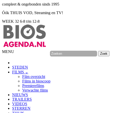
compleet & ongebonden sinds 1995
Óók THUIS VOD, Streaming en TV!
WEEK 32
6-8 t/m 12-8
MENU
STEDEN
FILMS ⌄
Film overzicht
Films in bioscoop
Premierefilms
Verwachte films
NIEUWS
TRAILERS
VIDEOS
STERREN