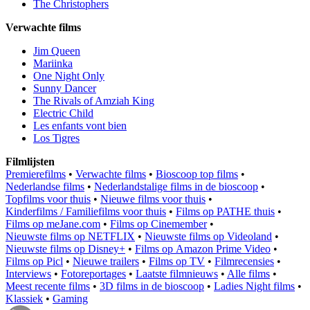
The Christophers
Verwachte films
Jim Queen
Mariinka
One Night Only
Sunny Dancer
The Rivals of Amziah King
Electric Child
Les enfants vont bien
Los Tigres
Filmlijsten
Premierefilms
•
Verwachte films
•
Bioscoop top films
•
Nederlandse films
•
Nederlandstalige films in de bioscoop
•
Topfilms voor thuis
•
Nieuwe films voor thuis
•
Kinderfilms / Familiefilms voor thuis
•
Films op PATHE thuis
•
Films op meJane.com
•
Films op Cinemember
•
Nieuwste films op NETFLIX
•
Nieuwste films op Videoland
•
Nieuwste films op Disney+
•
Films op Amazon Prime Video
•
Films op Picl
•
Nieuwe trailers
•
Films op TV
•
Filmrecensies
•
Interviews
•
Fotoreportages
•
Laatste filmnieuws
•
Alle films
•
Meest recente films
•
3D films in de bioscoop
•
Ladies Night films
•
Klassiek
•
Gaming