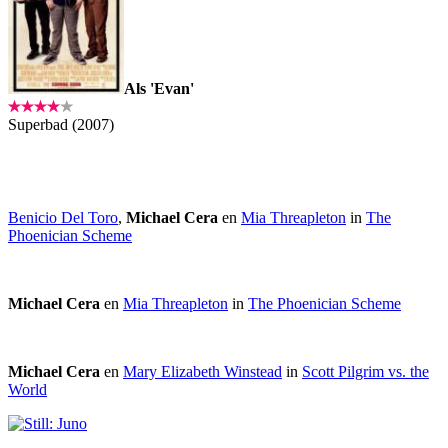
Als 'Evan'
Superbad (2007)
Benicio Del Toro
,
Michael Cera
en
Mia Threapleton
in
The
Phoenician Scheme
Michael Cera
en
Mia Threapleton
in
The Phoenician Scheme
Michael Cera
en
Mary Elizabeth Winstead
in
Scott Pilgrim vs. the
World