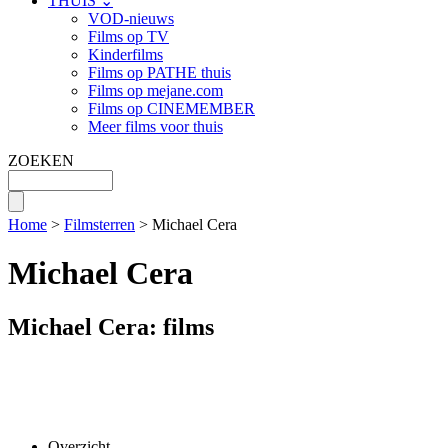
THUIS ⌄
VOD-nieuws
Films op TV
Kinderfilms
Films op PATHE thuis
Films op mejane.com
Films op CINEMEMBER
Meer films voor thuis
ZOEKEN
Home
>
Filmsterren
> Michael Cera
Michael Cera
Michael Cera: films
Overzicht