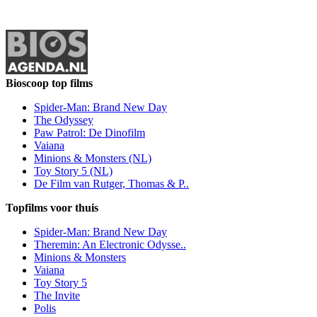
Bioscoop top films
Spider-Man: Brand New Day
The Odyssey
Paw Patrol: De Dinofilm
Vaiana
Minions & Monsters (NL)
Toy Story 5 (NL)
De Film van Rutger, Thomas & P..
Topfilms voor thuis
Spider-Man: Brand New Day
Theremin: An Electronic Odysse..
Minions & Monsters
Vaiana
Toy Story 5
The Invite
Polis