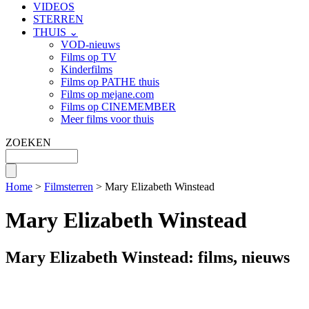
VIDEOS
STERREN
THUIS ⌄
VOD-nieuws
Films op TV
Kinderfilms
Films op PATHE thuis
Films op mejane.com
Films op CINEMEMBER
Meer films voor thuis
ZOEKEN
Home
>
Filmsterren
> Mary Elizabeth Winstead
Mary Elizabeth Winstead
Mary Elizabeth Winstead: films, nieuws