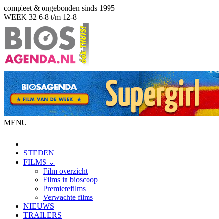
compleet & ongebonden sinds 1995
WEEK 32
6-8 t/m 12-8
MENU
STEDEN
FILMS ⌄
Film overzicht
Films in bioscoop
Premierefilms
Verwachte films
NIEUWS
TRAILERS