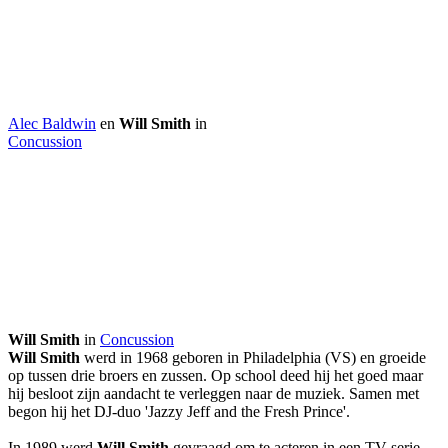
Alec Baldwin
en
Will Smith
in
Concussion
Will Smith
in
Concussion
Will Smith
werd in 1968 geboren in Philadelphia (VS) en groeide
op tussen drie broers en zussen. Op school deed hij het goed maar
hij besloot zijn aandacht te verleggen naar de muziek. Samen met
begon hij het DJ-duo 'Jazzy Jeff and the Fresh Prince'.
In 1989 werd
Will Smith
gevraagd om te acteren in een TV-serie