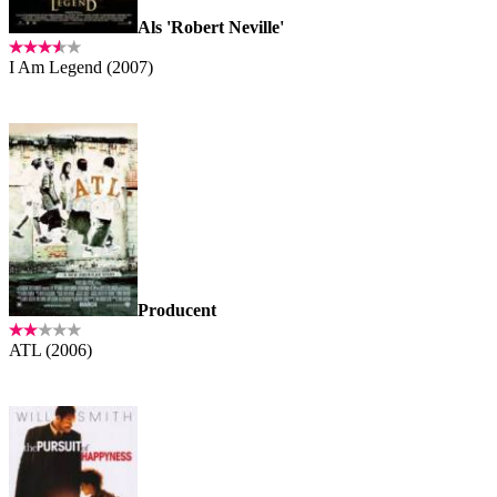
Als 'Robert Neville'
I Am Legend (2007)
Producent
ATL (2006)