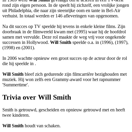
rond zijn eigen persoon. In de
speelt hij zichzelf, een vrolijke jongen
uit Philadelphia, die naar zijn steenrijke oom en tante in Bel-Air
verhuist. In totaal werden er 146 afleveringen van opgenomen.
Na dit succes op TV speelde hij tevens in enkele kleine films. Zijn
doorbraak in de filmwereld kwam met
(1995) waar hij de hoofdrol
samen met
vervulde. Deze rol maakte de weg vrij voor ongekende
successen in Hollywood.
Will Smith
speelde o.a. in
(1996),
(1997),
(1998) en
(2001).
In 2006 wachtte opnieuw een groot succes op de acteur door de rol
die hij speelde in
.
Will Smith
bleef zich gedurende zijn filmcarrière bezighouden met
muziek. Hij won zelfs een Grammy-award voor het rapnummer
'Summertime'.
Trivia over Will Smith
Smith is getrouwd, gescheiden en opnieuw getrouwd met
en heeft
twee kinderen.
Will Smith
houdt van schaken.