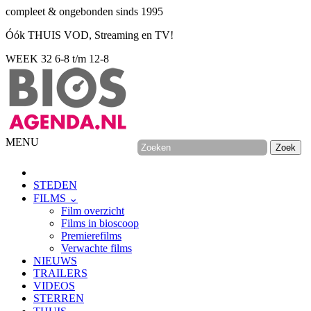
compleet & ongebonden sinds 1995
Óók THUIS VOD, Streaming en TV!
WEEK 32
6-8 t/m 12-8
MENU
STEDEN
FILMS ⌄
Film overzicht
Films in bioscoop
Premierefilms
Verwachte films
NIEUWS
TRAILERS
VIDEOS
STERREN