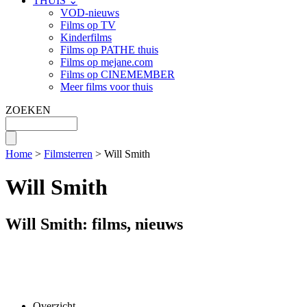
THUIS ⌄
VOD-nieuws
Films op TV
Kinderfilms
Films op PATHE thuis
Films op mejane.com
Films op CINEMEMBER
Meer films voor thuis
ZOEKEN
Home
>
Filmsterren
> Will Smith
Will Smith
Will Smith: films, nieuws
Overzicht