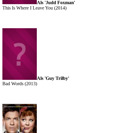
Als 'Judd Foxman'
This Is Where I Leave You (2014)
Als 'Guy Trilby'
Bad Words (2013)