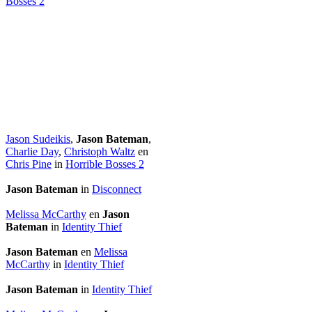
Bosses 2
Jason Sudeikis
,
Jason Bateman
,
Charlie Day
,
Christoph Waltz
en
Chris Pine
in
Horrible Bosses 2
Jason Bateman
in
Disconnect
Melissa McCarthy
en
Jason
Bateman
in
Identity Thief
Jason Bateman
en
Melissa
McCarthy
in
Identity Thief
Jason Bateman
in
Identity Thief