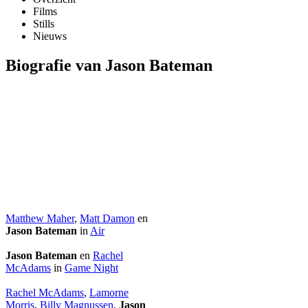
Films
Stills
Nieuws
Biografie van Jason Bateman
Matthew Maher
,
Matt Damon
en
Jason Bateman
in
Air
Jason Bateman
en
Rachel
McAdams
in
Game Night
Rachel McAdams
,
Lamorne
Morris
,
Billy Magnussen
,
Jason