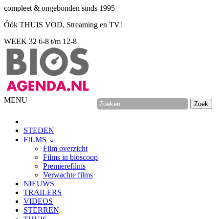
compleet & ongebonden sinds 1995
Óók THUIS VOD, Streaming en TV!
WEEK 32
6-8 t/m 12-8
MENU
STEDEN
FILMS ⌄
Film overzicht
Films in bioscoop
Premierefilms
Verwachte films
NIEUWS
TRAILERS
VIDEOS
STERREN