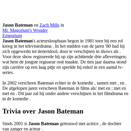
Jason Bateman
en
Zach Mills
in
Mr. Magorium's Wonder
Emporium
Jason Bateman
's acteursloopbaan begon in 1981 toen hij een rol
kreeg in het televisiedrama
. In het midden van de jaren '80 had hij
zich opgewerkt tot tieneridool, door te verschijnen in shows als
.
Voor deze show regisseerde hij op zijn achttiende drie afleveringen;
wat hem de jongste regisseur ooit maakte. De tien jaar daarna stond
zijn carrière op een laag pitje en speelde hij enkel in een aantal tv-
series.
In 2002 verscheen Bateman echter in de komedie
, samen met
,
en
.
De afgelopen jaren verscheen Bateman in films als:
met
en
;
met
en
met
en
. Dit jaar zal hij onder andere verschijnen in het filmdrama
en
in de komedie
.
Trivia over Jason Bateman
Sinds 2001 is
Jason Bateman
getrouwd met actrice
, de dochter
van zanger en acteur
.