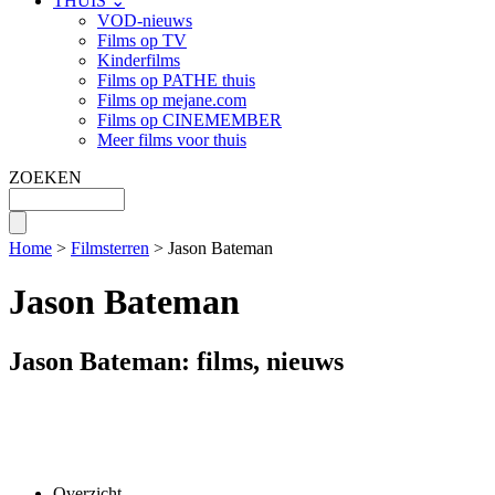
THUIS ⌄
VOD-nieuws
Films op TV
Kinderfilms
Films op PATHE thuis
Films op mejane.com
Films op CINEMEMBER
Meer films voor thuis
ZOEKEN
Home
>
Filmsterren
> Jason Bateman
Jason Bateman
Jason Bateman: films, nieuws
Overzicht