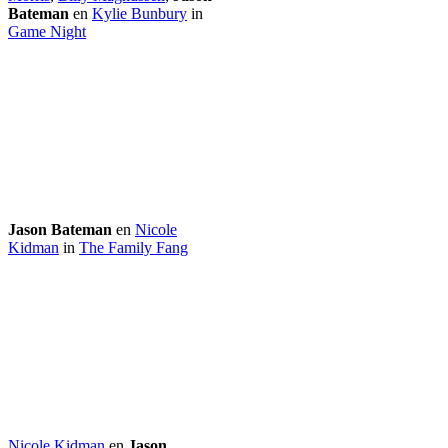
Bateman
en
Kylie Bunbury
in
Game Night
Jason Bateman
en
Nicole
Kidman
in
The Family Fang
Nicole Kidman
en
Jason