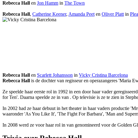
Rebecca Hall
en
Jon Hamm
in
The Town
Rebecca Hall
,
Catherine Keener
,
Amanda Peet
en
Oliver Platt
in
Ple
Rebecca Hall
en
Scarlett Johansson
in
Vicky Cristina Barcelona
Rebecca Hall
is de dochter van regisseur
en operazangeres 'Maria Ewi
Ze speelde haar eerste rol in 1992 in een door haar vader geregissee
for Ten'. Daarna speelde ze in
van
. Op televisie is ze te zien in Step
In 2002 had ze haar debuut in het theater in haar vaders productie 'M
waaronder 'As You Like It', 'The Fight For Barbara', 'Man and Superm
In 2008 werd ze voor haar rol in
van
genomineerd voor de Golden Gl
Trivia over Rebecca Hall