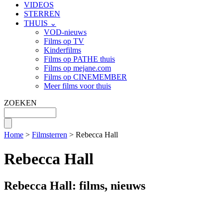
VIDEOS
STERREN
THUIS ⌄
VOD-nieuws
Films op TV
Kinderfilms
Films op PATHE thuis
Films op mejane.com
Films op CINEMEMBER
Meer films voor thuis
ZOEKEN
Home
>
Filmsterren
> Rebecca Hall
Rebecca Hall
Rebecca Hall: films, nieuws