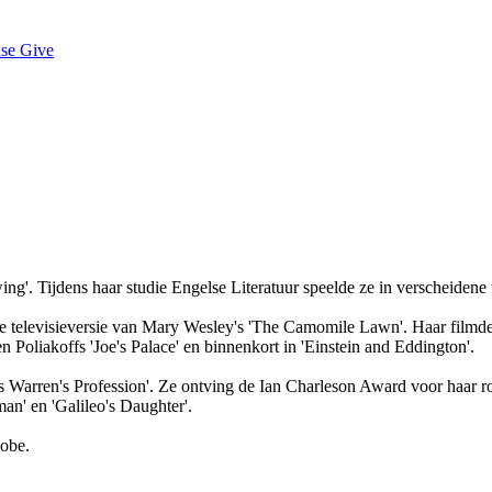
ase Give
ng'. Tijdens haar studie Engelse Literatuur speelde ze in verscheidene t
rde televisieversie van Mary Wesley's 'The Camomile Lawn'. Haar filmd
hen Poliakoffs 'Joe's Palace' en binnenkort in 'Einstein and Eddington'.
rs Warren's Profession'. Ze ontving de Ian Charleson Award voor haar ro
an' en 'Galileo's Daughter'.
obe.