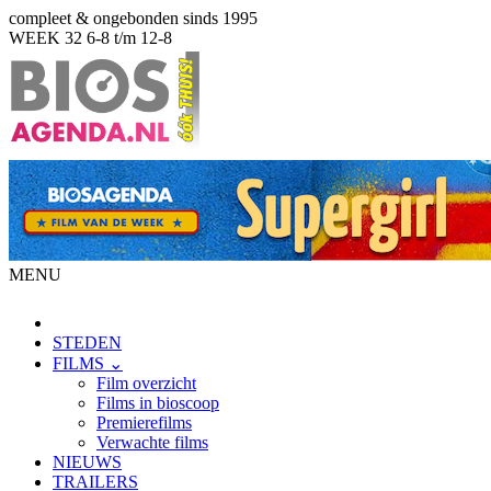
compleet & ongebonden sinds 1995
WEEK 32
6-8 t/m 12-8
MENU
STEDEN
FILMS ⌄
Film overzicht
Films in bioscoop
Premierefilms
Verwachte films
NIEUWS
TRAILERS