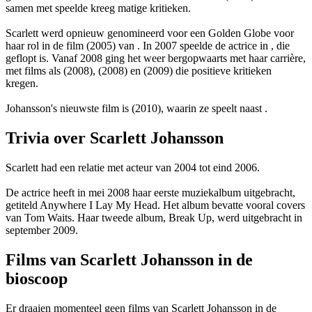
samen met
speelde kreeg matige kritieken.
Scarlett werd opnieuw genomineerd voor een Golden Globe voor
haar rol in de film
(2005) van
. In 2007 speelde de actrice in
, die
geflopt is. Vanaf 2008 ging het weer bergopwaarts met haar carrière,
met films als
(2008),
(2008) en
(2009) die positieve kritieken
kregen.
Johansson's nieuwste film is
(2010), waarin ze speelt naast
.
Trivia over Scarlett Johansson
Scarlett had een relatie met acteur
van 2004 tot eind 2006.
De actrice heeft in mei 2008 haar eerste muziekalbum uitgebracht,
getiteld Anywhere I Lay My Head. Het album bevatte vooral covers
van Tom Waits. Haar tweede album, Break Up, werd uitgebracht in
september 2009.
Films van Scarlett Johansson in de
bioscoop
Er draaien momenteel geen films van Scarlett Johansson in de