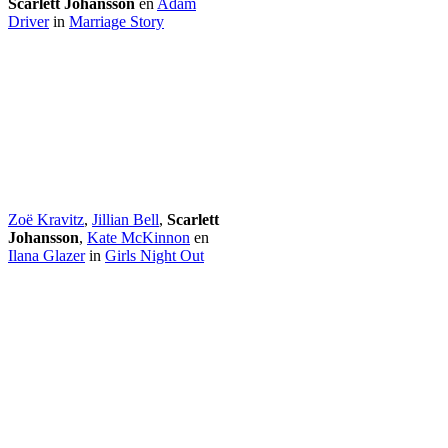
Scarlett Johansson
en
Adam
Driver
in
Marriage Story
Zoë Kravitz
,
Jillian Bell
,
Scarlett
Johansson
,
Kate McKinnon
en
Ilana Glazer
in
Girls Night Out