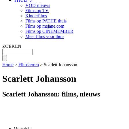
THUIS ⌄
VOD-nieuws
Films op TV
Kinderfilms
Films op PATHE thuis
Films op mejane.com
Films op CINEMEMBER
Meer films voor thuis
ZOEKEN
Home
>
Filmsterren
> Scarlett Johansson
Scarlett Johansson
Scarlett Johansson: films, nieuws
Overzicht