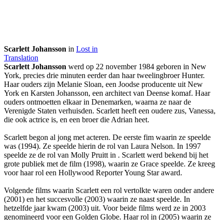
Scarlett Johansson
in
Lost in
Translation
Scarlett Johansson
werd op 22 november 1984 geboren in New
York, precies drie minuten eerder dan haar tweelingbroer Hunter.
Haar ouders zijn Melanie Sloan, een Joodse producente uit New
York en Karsten Johansson, een architect van Deense komaf. Haar
ouders ontmoetten elkaar in Denemarken, waarna ze naar de
Verenigde Staten verhuisden. Scarlett heeft een oudere zus, Vanessa,
die ook actrice is, en een broer die Adrian heet.
Scarlett begon al jong met acteren. De eerste fim waarin ze speelde
was
(1994). Ze speelde hierin de rol van Laura Nelson. In 1997
speelde ze de rol van Molly Pruitt in
. Scarlett werd bekend bij het
grote publiek met de film
(1998), waarin ze Grace speelde. Ze kreeg
voor haar rol een Hollywood Reporter Young Star award.
Volgende films waarin Scarlett een rol vertolkte waren onder andere
(2001) en het succesvolle
(2003) waarin ze naast
speelde. In
hetzelfde jaar kwam
(2003) uit. Voor beide films werd ze in 2003
genomineerd voor een Golden Globe. Haar rol in
(2005) waarin ze