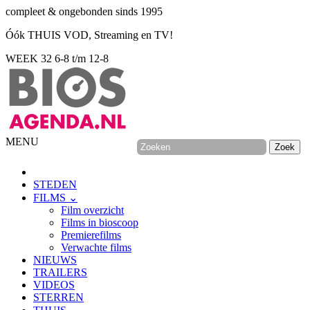
compleet & ongebonden sinds 1995
Óók THUIS VOD, Streaming en TV!
WEEK 32
6-8 t/m 12-8
MENU
STEDEN
FILMS ⌄
Film overzicht
Films in bioscoop
Premierefilms
Verwachte films
NIEUWS
TRAILERS
VIDEOS
STERREN