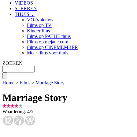
VIDEOS
STERREN
THUIS ⌄
VOD-nieuws
Films op TV
Kinderfilms
Films op PATHE thuis
Films op mejane.com
Films op CINEMEMBER
Meer films voor thuis
ZOEKEN
Home
>
Films
>
Marriage Story
Marriage Story
Waardering:
4
/
5