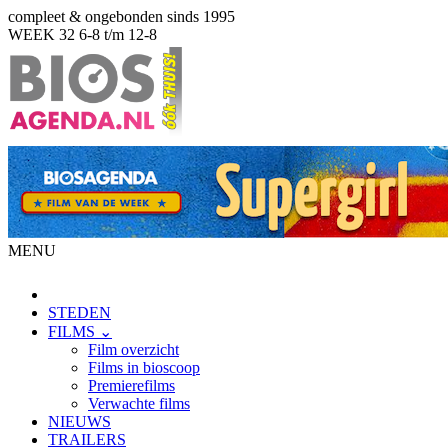
compleet & ongebonden sinds 1995
WEEK 32
6-8 t/m 12-8
MENU
STEDEN
FILMS ⌄
Film overzicht
Films in bioscoop
Premierefilms
Verwachte films
NIEUWS
TRAILERS