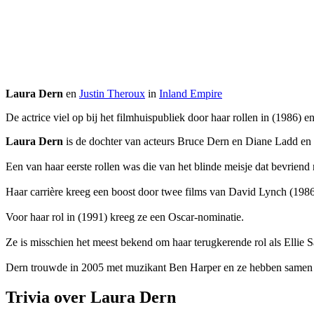
Laura Dern
en
Justin Theroux
in
Inland Empire
De actrice viel op bij het filmhuispubliek door haar rollen in
(1986) e
Laura Dern
is de dochter van acteurs Bruce Dern en Diane Ladd en gr
Een van haar eerste rollen was die van het blinde meisje dat bevrien
Haar carrière kreeg een boost door twee films van David Lynch
(198
Voor haar rol in
(1991) kreeg ze een Oscar-nominatie.
Ze is misschien het meest bekend om haar terugkerende rol als Ellie 
Dern trouwde in 2005 met muzikant Ben Harper en ze hebben samen 
Trivia over Laura Dern