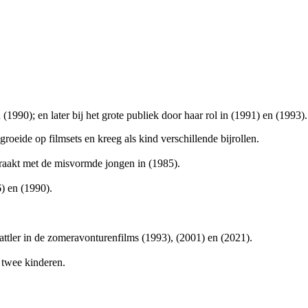
n
(1990); en later bij het grote publiek door haar rol in
(1991) en
(1993).
oeide op filmsets en kreeg als kind verschillende bijrollen.
d raakt met de misvormde jongen in
(1985).
6) en
(1990).
Sattler in de zomeravonturenfilms
(1993),
(2001) en
(2021).
twee kinderen.