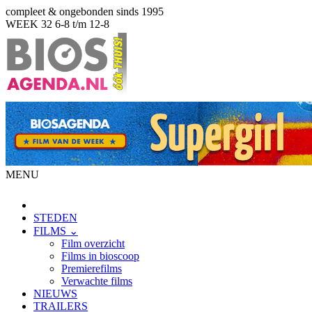
compleet & ongebonden sinds 1995
WEEK 32
6-8 t/m 12-8
MENU
STEDEN
FILMS ⌄
Film overzicht
Films in bioscoop
Premierefilms
Verwachte films
NIEUWS
TRAILERS