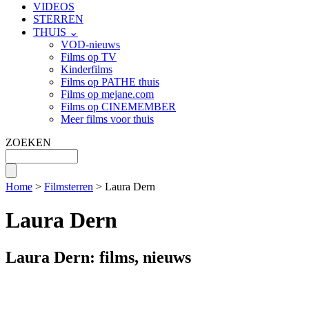
VIDEOS
STERREN
THUIS ⌄
VOD-nieuws
Films op TV
Kinderfilms
Films op PATHE thuis
Films op mejane.com
Films op CINEMEMBER
Meer films voor thuis
ZOEKEN
Home
>
Filmsterren
> Laura Dern
Laura Dern
Laura Dern: films, nieuws