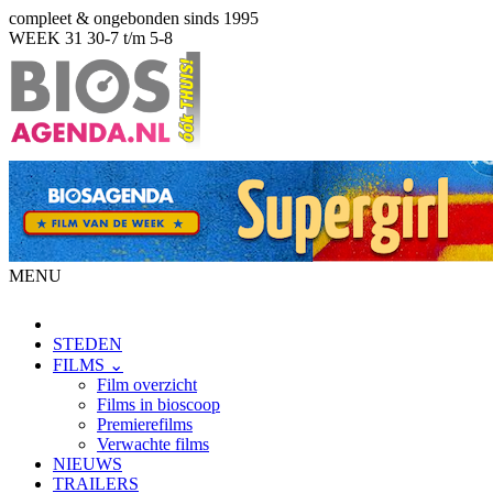
compleet & ongebonden sinds 1995
WEEK 31
30-7 t/m 5-8
MENU
STEDEN
FILMS ⌄
Film overzicht
Films in bioscoop
Premierefilms
Verwachte films
NIEUWS
TRAILERS