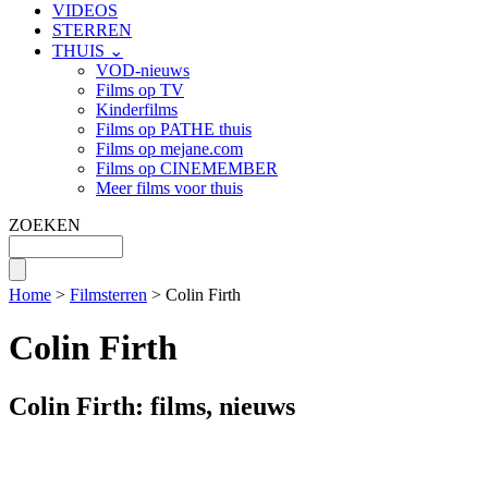
VIDEOS
STERREN
THUIS ⌄
VOD-nieuws
Films op TV
Kinderfilms
Films op PATHE thuis
Films op mejane.com
Films op CINEMEMBER
Meer films voor thuis
ZOEKEN
Home
>
Filmsterren
> Colin Firth
Colin Firth
Colin Firth: films, nieuws