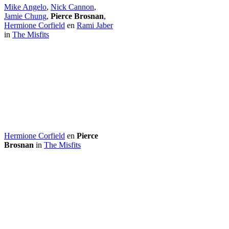
Mike Angelo
,
Nick Cannon
,
Jamie Chung
,
Pierce Brosnan
,
Hermione Corfield
en
Rami Jaber
in
The Misfits
Hermione Corfield
en
Pierce
Brosnan
in
The Misfits