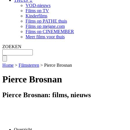
THUIS ⌄
VOD-nieuws
Films op TV
Kinderfilms
Films op PATHE thuis
Films op mejane.com
Films op CINEMEMBER
Meer films voor thuis
ZOEKEN
Home
>
Filmsterren
> Pierce Brosnan
Pierce Brosnan
Pierce Brosnan: films, nieuws
Overzicht