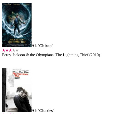
Als 'Chiron'
Percy Jackson & the Olympians: The Lightning Thief (2010)
Als 'Charles'