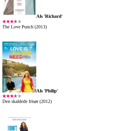
Als 'Richard'
The Love Punch (2013)
Als 'Philip'
Den skaldede frisør (2012)