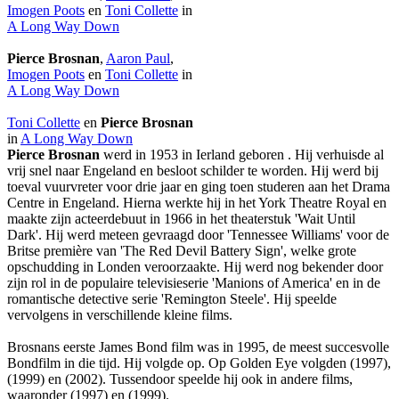
Imogen Poots
en
Toni Collette
in
A Long Way Down
Pierce Brosnan
,
Aaron Paul
,
Imogen Poots
en
Toni Collette
in
A Long Way Down
Toni Collette
en
Pierce Brosnan
in
A Long Way Down
Pierce Brosnan
werd in 1953 in Ierland geboren . Hij verhuisde al
vrij snel naar Engeland en besloot schilder te worden. Hij werd bij
toeval vuurvreter voor drie jaar en ging toen studeren aan het Drama
Centre in Engeland. Hierna werkte hij in het York Theatre Royal en
maakte zijn acteerdebuut in 1966 in het theaterstuk 'Wait Until
Dark'. Hij werd meteen gevraagd door 'Tennessee Williams' voor de
Britse première van 'The Red Devil Battery Sign', welke grote
opschudding in Londen veroorzaakte. Hij werd nog bekender door
zijn rol in de populaire televisieserie 'Manions of America' en in de
romantische detective serie 'Remington Steele'. Hij speelde
vervolgens in verschillende kleine films.
Brosnans eerste James Bond film was
in 1995, de meest succesvolle
Bondfilm in die tijd. Hij volgde
op. Op Golden Eye volgden
(1997),
(1999) en
(2002). Tussendoor speelde hij ook in andere films,
waaronder
(1997) en
(1999).