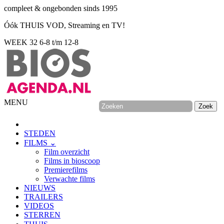
compleet & ongebonden sinds 1995
Óók THUIS VOD, Streaming en TV!
WEEK 32
6-8 t/m 12-8
MENU
STEDEN
FILMS ⌄
Film overzicht
Films in bioscoop
Premierefilms
Verwachte films
NIEUWS
TRAILERS
VIDEOS
STERREN