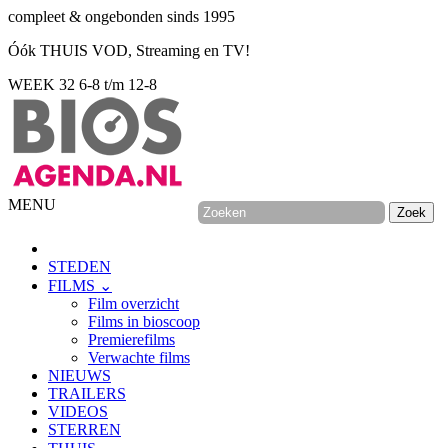
compleet & ongebonden sinds 1995
Óók THUIS VOD, Streaming en TV!
WEEK 32
6-8 t/m 12-8
MENU
STEDEN
FILMS ⌄
Film overzicht
Films in bioscoop
Premierefilms
Verwachte films
NIEUWS
TRAILERS
VIDEOS
STERREN