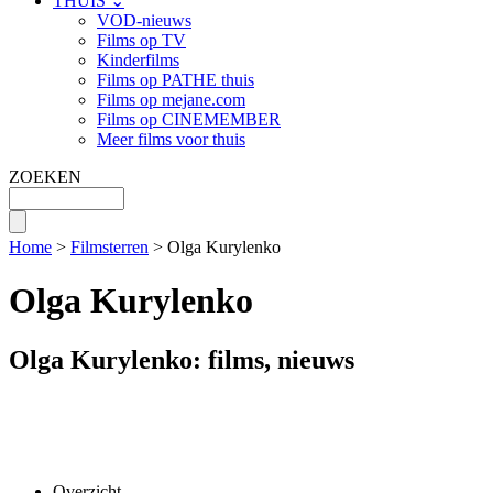
THUIS ⌄
VOD-nieuws
Films op TV
Kinderfilms
Films op PATHE thuis
Films op mejane.com
Films op CINEMEMBER
Meer films voor thuis
ZOEKEN
Home
>
Filmsterren
> Olga Kurylenko
Olga Kurylenko
Olga Kurylenko: films, nieuws
Overzicht