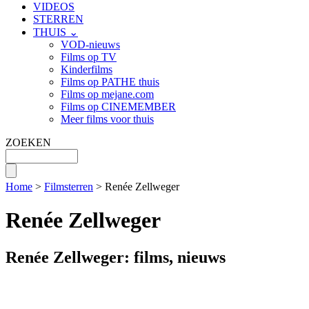
VIDEOS
STERREN
THUIS ⌄
VOD-nieuws
Films op TV
Kinderfilms
Films op PATHE thuis
Films op mejane.com
Films op CINEMEMBER
Meer films voor thuis
ZOEKEN
Home
>
Filmsterren
> Renée Zellweger
Renée Zellweger
Renée Zellweger: films, nieuws