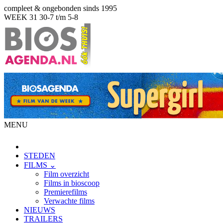
compleet & ongebonden sinds 1995
WEEK 31
30-7 t/m 5-8
MENU
STEDEN
FILMS ⌄
Film overzicht
Films in bioscoop
Premierefilms
Verwachte films
NIEUWS
TRAILERS