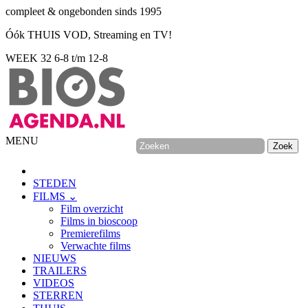
compleet & ongebonden sinds 1995
Óók THUIS VOD, Streaming en TV!
WEEK 32
6-8 t/m 12-8
MENU
STEDEN
FILMS ⌄
Film overzicht
Films in bioscoop
Premierefilms
Verwachte films
NIEUWS
TRAILERS
VIDEOS
STERREN