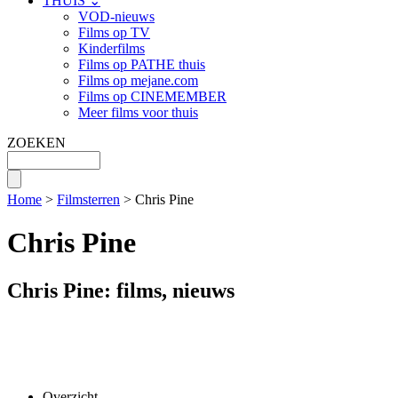
THUIS ⌄
VOD-nieuws
Films op TV
Kinderfilms
Films op PATHE thuis
Films op mejane.com
Films op CINEMEMBER
Meer films voor thuis
ZOEKEN
Home
>
Filmsterren
> Chris Pine
Chris Pine
Chris Pine: films, nieuws
Overzicht