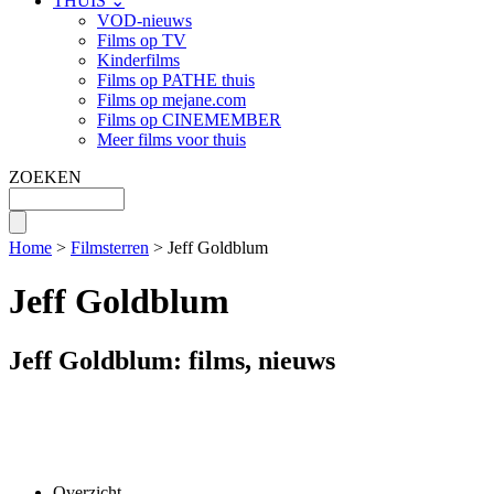
THUIS ⌄
VOD-nieuws
Films op TV
Kinderfilms
Films op PATHE thuis
Films op mejane.com
Films op CINEMEMBER
Meer films voor thuis
ZOEKEN
Home
>
Filmsterren
> Jeff Goldblum
Jeff Goldblum
Jeff Goldblum: films, nieuws
Overzicht