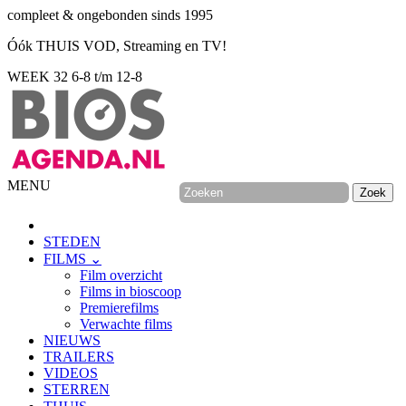
compleet & ongebonden sinds 1995
Óók THUIS VOD, Streaming en TV!
WEEK 32
6-8 t/m 12-8
MENU
STEDEN
FILMS ⌄
Film overzicht
Films in bioscoop
Premierefilms
Verwachte films
NIEUWS
TRAILERS
VIDEOS
STERREN