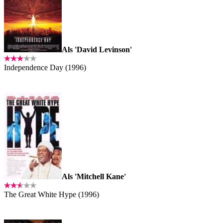
Als 'David Levinson'
Independence Day (1996)
Als 'Mitchell Kane'
The Great White Hype (1996)