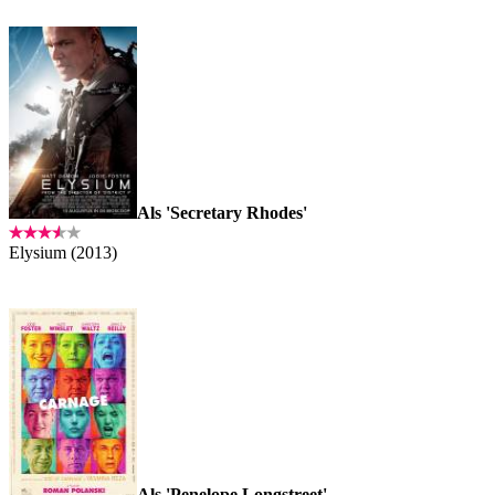
Als 'Secretary Rhodes'
Elysium (2013)
Als 'Penelope Longstreet'