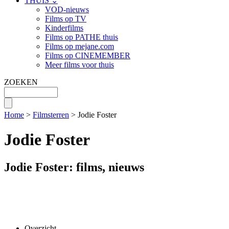
THUIS ⌄
VOD-nieuws
Films op TV
Kinderfilms
Films op PATHE thuis
Films op mejane.com
Films op CINEMEMBER
Meer films voor thuis
ZOEKEN
Home
>
Filmsterren
> Jodie Foster
Jodie Foster
Jodie Foster: films, nieuws
Overzicht