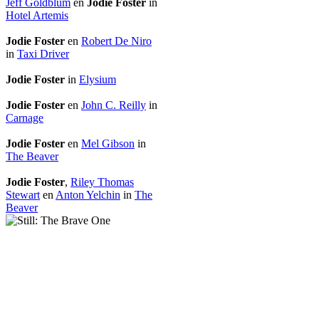
Jeff Goldblum
en
Jodie Foster
in
Hotel Artemis
Jodie Foster
en
Robert De Niro
in
Taxi Driver
Jodie Foster
in
Elysium
Jodie Foster
en
John C. Reilly
in
Carnage
Jodie Foster
en
Mel Gibson
in
The Beaver
Jodie Foster
,
Riley Thomas
Stewart
en
Anton Yelchin
in
The
Beaver