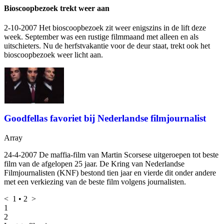
Bioscoopbezoek trekt weer aan
2-10-2007 Het bioscoopbezoek zit weer enigszins in de lift deze
week. September was een rustige filmmaand met alleen
en
als
uitschieters. Nu de herfstvakantie voor de deur staat, trekt ook het
bioscoopbezoek weer licht aan.
Goodfellas favoriet bij Nederlandse filmjournalist
Array
24-4-2007 De maffia-film van Martin Scorsese uitgeroepen tot beste
film van de afgelopen 25 jaar. De Kring van Nederlandse
Filmjournalisten (KNF) bestond tien jaar en vierde dit onder andere
met een verkiezing van de beste film volgens journalisten.
<
1
•
2
>
1
2