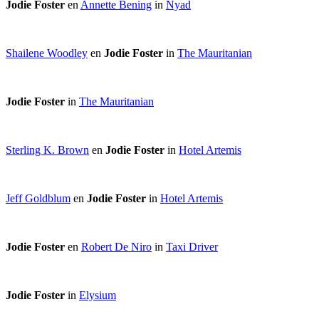
Jodie Foster
en
Annette Bening
in
Nyad
Shailene Woodley
en
Jodie Foster
in
The Mauritanian
Jodie Foster
in
The Mauritanian
Sterling K. Brown
en
Jodie Foster
in
Hotel Artemis
Jeff Goldblum
en
Jodie Foster
in
Hotel Artemis
Jodie Foster
en
Robert De Niro
in
Taxi Driver
Jodie Foster
in
Elysium