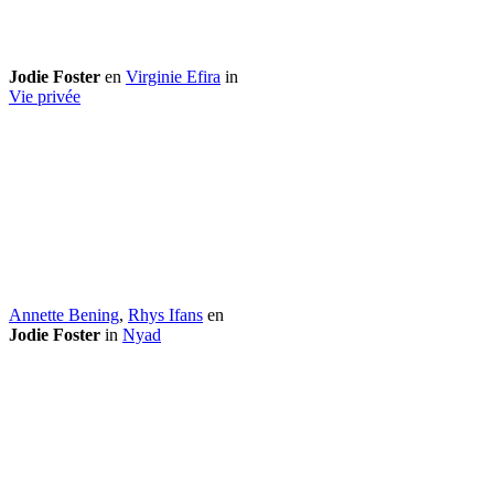
Jodie Foster
en
Virginie Efira
in
Vie privée
Annette Bening
,
Rhys Ifans
en
Jodie Foster
in
Nyad