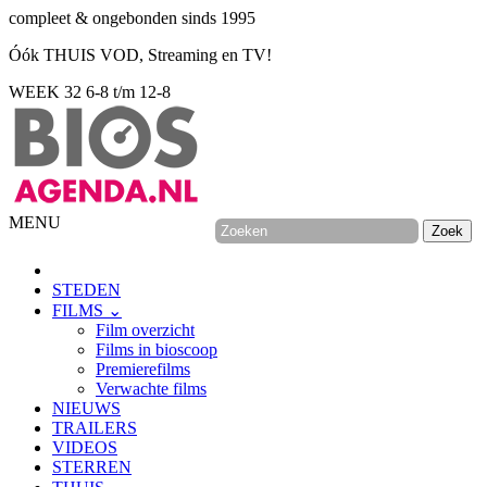
compleet & ongebonden sinds 1995
Óók THUIS VOD, Streaming en TV!
WEEK 32
6-8 t/m 12-8
MENU
STEDEN
FILMS ⌄
Film overzicht
Films in bioscoop
Premierefilms
Verwachte films
NIEUWS
TRAILERS
VIDEOS
STERREN