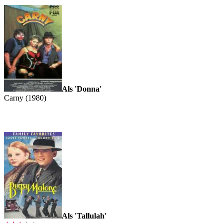
Als 'Donna'
Carny (1980)
Als 'Tallulah'