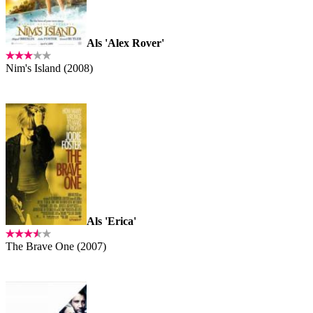
Als 'Alex Rover'
Nim's Island (2008)
Als 'Erica'
The Brave One (2007)