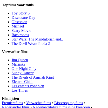
Topfilms voor thuis
Toy Story 5
Disclosure Day
Obsession
Michael
Scary Movie
Backrooms
Star Wars: The Mandalorian and..
The Devil Wears Prada 2
Verwachte films
Jim Queen
Mariinka
One Night Only
Sunny Dancer
The Rivals of Amziah King
Electric Child
Les enfants vont bien
Los Tigres
Filmlijsten
Premierefilms
•
Verwachte films
•
Bioscoop top films
•
Nederlandse films
•
Nederlandstalige films in de bioscoop
•