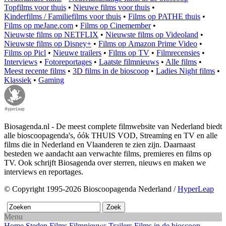
Topfilms voor thuis
•
Nieuwe films voor thuis
•
Kinderfilms / Familiefilms voor thuis
•
Films op PATHE thuis
•
Films op meJane.com
•
Films op Cinemember
•
Nieuwste films op NETFLIX
•
Nieuwste films op Videoland
•
Nieuwste films op Disney+
•
Films op Amazon Prime Video
•
Films op Picl
•
Nieuwe trailers
•
Films op TV
•
Filmrecensies
•
Interviews
•
Fotoreportages
•
Laatste filmnieuws
•
Alle films
•
Meest recente films
•
3D films in de bioscoop
•
Ladies Night films
•
Klassiek
•
Gaming
Biosagenda.nl - De meest complete filmwebsite van Nederland biedt
alle bioscoopagenda's, óók THUIS VOD, Streaming en TV en alle
films die in Nederland en Vlaanderen te zien zijn. Daarnaast
besteden we aandacht aan verwachte films, premieres en films op
TV. Ook schrijft Biosagenda over sterren, nieuws en maken we
interviews en reportages.
© Copyright 1995-2026 Bioscoopagenda Nederland /
HyperLeap
Menu
Home
Steden
Films
Filmnieuws
Trailers
Films in de bioscoop