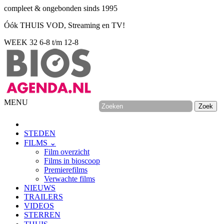
compleet & ongebonden sinds 1995
Óók THUIS VOD, Streaming en TV!
WEEK 32
6-8 t/m 12-8
MENU
STEDEN
FILMS ⌄
Film overzicht
Films in bioscoop
Premierefilms
Verwachte films
NIEUWS
TRAILERS
VIDEOS
STERREN