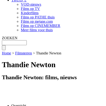
THUIS ⌄
VOD-nieuws
Films op TV
Kinderfilms
Films op PATHE thuis
Films op mejane.com
Films op CINEMEMBER
Meer films voor thuis
ZOEKEN
Home
>
Filmsterren
> Thandie Newton
Thandie Newton
Thandie Newton: films, nieuws
Overzicht