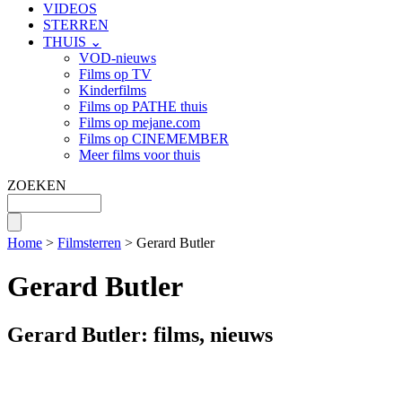
VIDEOS
STERREN
THUIS ⌄
VOD-nieuws
Films op TV
Kinderfilms
Films op PATHE thuis
Films op mejane.com
Films op CINEMEMBER
Meer films voor thuis
ZOEKEN
Home
>
Filmsterren
> Gerard Butler
Gerard Butler
Gerard Butler: films, nieuws