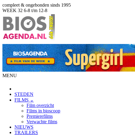
compleet & ongebonden sinds 1995
WEEK 32
6-8 t/m 12-8
MENU
STEDEN
FILMS ⌄
Film overzicht
Films in bioscoop
Premierefilms
Verwachte films
NIEUWS
TRAILERS