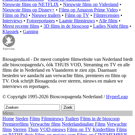
Nieuwste films op NETFLIX
•
Nieuwste films op Videoland
•
Nieuwste films op Disney+
•
Films op Amazon Prime Video
•
Films op Picl
•
Nieuwe trailers
•
Films op TV
•
Filmrecensies
•
Interviews
•
Fotoreportages
•
Laatste filmnieuws
•
Alle films
•
Meest recente films
•
3D films in de bioscoop
•
Ladies Night films
•
Klassiek
•
Gaming
Biosagenda.nl - De meest complete filmwebsite van Nederland biedt
alle bioscoopagenda's, óók THUIS VOD, Streaming en TV en alle
films die in Nederland en Vlaanderen te zien zijn. Daarnaast
besteden we aandacht aan verwachte films, premieres en films op
TV. Ook schrijft Biosagenda over sterren, nieuws en maken we
interviews en reportages.
© Copyright 1995-2026 Bioscoopagenda Nederland /
HyperLeap
Menu
Home
Steden
Films
Filmnieuws
Trailers
Films in de bioscoop
Premierefilms
Verwachte films
Nederlandstalige Films
Verwachte
films
Sterren
Thuis
VOD-nieuws
Films op TV
Kinderfilms
Films
op PATHE thuis
Films op mejane.com
Films op CINEMEMBER