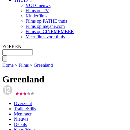
THUIS ⌄
VOD-nieuws
Films op TV
Kinderfilms
Films op PATHE thuis
Films op mejane.com
Films op CINEMEMBER
Meer films voor thuis
ZOEKEN
Home
>
Films
>
Greenland
Greenland
Overzicht
Trailer/Stills
Meningen
Nieuws
Details
Koop/Huur