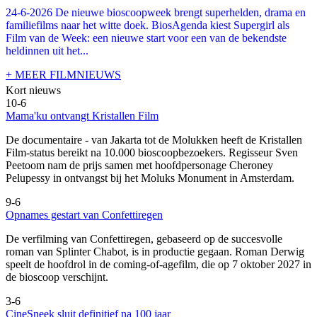
24-6-2026 De nieuwe bioscoopweek brengt superhelden, drama en
familiefilms naar het witte doek. BiosAgenda kiest Supergirl als
Film van de Week: een nieuwe start voor een van de bekendste
heldinnen uit het...
+ MEER FILMNIEUWS
Kort nieuws
10-6
Mama'ku ontvangt Kristallen Film
De documentaire
- van Jakarta tot de Molukken heeft de Kristallen
Film-status bereikt na 10.000 bioscoopbezoekers. Regisseur Sven
Peetoom nam de prijs samen met hoofdpersonage Cheroney
Pelupessy in ontvangst bij het Moluks Monument in Amsterdam.
9-6
Opnames gestart van Confettiregen
De verfilming van Confettiregen, gebaseerd op de succesvolle
roman van Splinter Chabot, is in productie gegaan. Roman Derwig
speelt de hoofdrol in de coming-of-agefilm, die op 7 oktober 2027 in
de bioscoop verschijnt.
3-6
CineSneek sluit definitief na 100 jaar