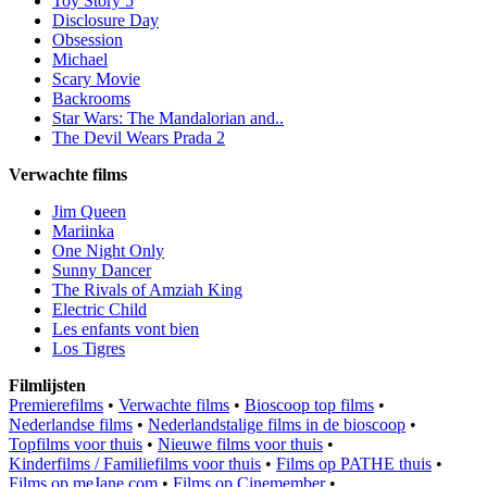
Toy Story 5
Disclosure Day
Obsession
Michael
Scary Movie
Backrooms
Star Wars: The Mandalorian and..
The Devil Wears Prada 2
Verwachte films
Jim Queen
Mariinka
One Night Only
Sunny Dancer
The Rivals of Amziah King
Electric Child
Les enfants vont bien
Los Tigres
Filmlijsten
Premierefilms
•
Verwachte films
•
Bioscoop top films
•
Nederlandse films
•
Nederlandstalige films in de bioscoop
•
Topfilms voor thuis
•
Nieuwe films voor thuis
•
Kinderfilms / Familiefilms voor thuis
•
Films op PATHE thuis
•
Films op meJane.com
•
Films op Cinemember
•