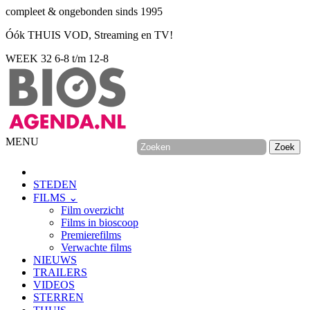
compleet & ongebonden sinds 1995
Óók THUIS VOD, Streaming en TV!
WEEK 32
6-8 t/m 12-8
MENU
STEDEN
FILMS ⌄
Film overzicht
Films in bioscoop
Premierefilms
Verwachte films
NIEUWS
TRAILERS
VIDEOS
STERREN