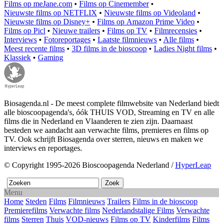
Films op meJane.com
•
Films op Cinemember
•
Nieuwste films op NETFLIX
•
Nieuwste films op Videoland
•
Nieuwste films op Disney+
•
Films op Amazon Prime Video
•
Films op Picl
•
Nieuwe trailers
•
Films op TV
•
Filmrecensies
•
Interviews
•
Fotoreportages
•
Laatste filmnieuws
•
Alle films
•
Meest recente films
•
3D films in de bioscoop
•
Ladies Night films
•
Klassiek
•
Gaming
Biosagenda.nl - De meest complete filmwebsite van Nederland biedt
alle bioscoopagenda's, óók THUIS VOD, Streaming en TV en alle
films die in Nederland en Vlaanderen te zien zijn. Daarnaast
besteden we aandacht aan verwachte films, premieres en films op
TV. Ook schrijft Biosagenda over sterren, nieuws en maken we
interviews en reportages.
© Copyright 1995-2026 Bioscoopagenda Nederland /
HyperLeap
Menu
Home
Steden
Films
Filmnieuws
Trailers
Films in de bioscoop
Premierefilms
Verwachte films
Nederlandstalige Films
Verwachte
films
Sterren
Thuis
VOD-nieuws
Films op TV
Kinderfilms
Films