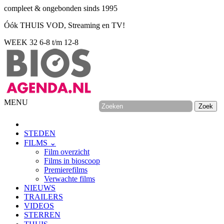
compleet & ongebonden sinds 1995
Óók THUIS VOD, Streaming en TV!
WEEK 32
6-8 t/m 12-8
MENU
STEDEN
FILMS ⌄
Film overzicht
Films in bioscoop
Premierefilms
Verwachte films
NIEUWS
TRAILERS
VIDEOS
STERREN