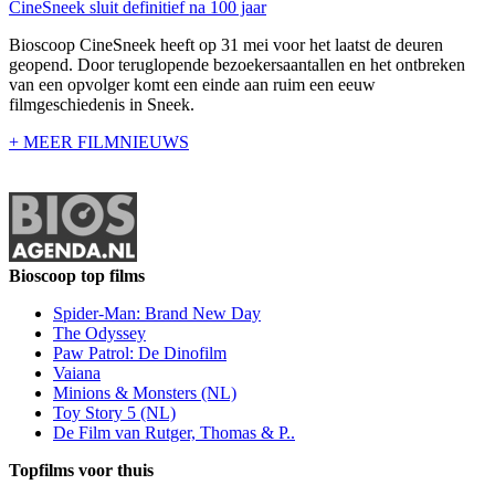
CineSneek sluit definitief na 100 jaar
Bioscoop CineSneek heeft op 31 mei voor het laatst de deuren
geopend. Door teruglopende bezoekersaantallen en het ontbreken
van een opvolger komt een einde aan ruim een eeuw
filmgeschiedenis in Sneek.
+ MEER FILMNIEUWS
Bioscoop top films
Spider-Man: Brand New Day
The Odyssey
Paw Patrol: De Dinofilm
Vaiana
Minions & Monsters (NL)
Toy Story 5 (NL)
De Film van Rutger, Thomas & P..
Topfilms voor thuis