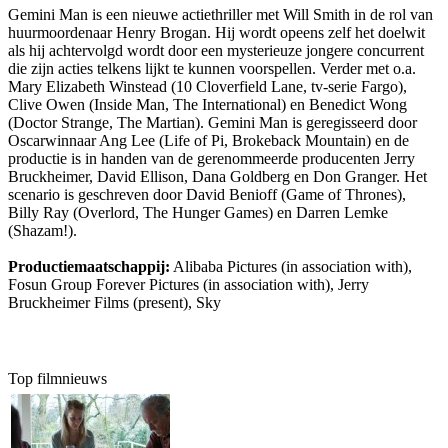
Gemini Man is een nieuwe actiethriller met Will Smith in de rol van
huurmoordenaar Henry Brogan. Hij wordt opeens zelf het doelwit
als hij achtervolgd wordt door een mysterieuze jongere concurrent
die zijn acties telkens lijkt te kunnen voorspellen. Verder met o.a.
Mary Elizabeth Winstead (10 Cloverfield Lane, tv-serie Fargo),
Clive Owen (Inside Man, The International) en Benedict Wong
(Doctor Strange, The Martian). Gemini Man is geregisseerd door
Oscarwinnaar Ang Lee (Life of Pi, Brokeback Mountain) en de
productie is in handen van de gerenommeerde producenten Jerry
Bruckheimer, David Ellison, Dana Goldberg en Don Granger. Het
scenario is geschreven door David Benioff (Game of Thrones),
Billy Ray (Overlord, The Hunger Games) en Darren Lemke
(Shazam!).
Productiemaatschappij:
Alibaba Pictures (in association with),
Fosun Group Forever Pictures (in association with), Jerry
Bruckheimer Films (present), Sky
Top filmnieuws