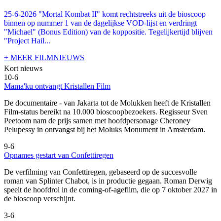
25-6-2026 "Mortal Kombat II" komt rechtstreeks uit de bioscoop
binnen op nummer 1 van de dagelijkse VOD-lijst en verdringt
"Michael" (Bonus Edition) van de koppositie. Tegelijkertijd blijven
"Project Hail...
+ MEER FILMNIEUWS
Kort nieuws
10-6
Mama'ku ontvangt Kristallen Film
De documentaire
- van Jakarta tot de Molukken heeft de Kristallen
Film-status bereikt na 10.000 bioscoopbezoekers. Regisseur Sven
Peetoom nam de prijs samen met hoofdpersonage Cheroney
Pelupessy in ontvangst bij het Moluks Monument in Amsterdam.
9-6
Opnames gestart van Confettiregen
De verfilming van Confettiregen, gebaseerd op de succesvolle
roman van Splinter Chabot, is in productie gegaan. Roman Derwig
speelt de hoofdrol in de coming-of-agefilm, die op 7 oktober 2027 in
de bioscoop verschijnt.
3-6