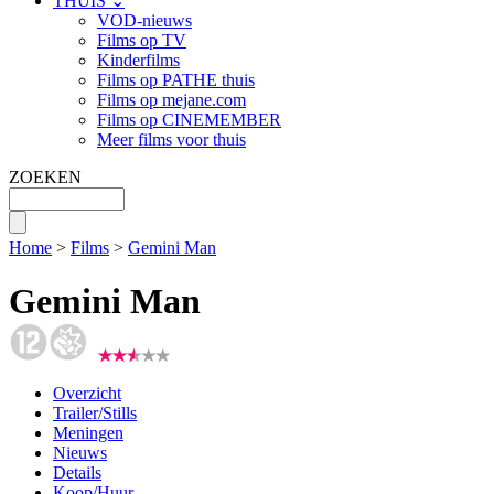
THUIS ⌄
VOD-nieuws
Films op TV
Kinderfilms
Films op PATHE thuis
Films op mejane.com
Films op CINEMEMBER
Meer films voor thuis
ZOEKEN
Home
>
Films
>
Gemini Man
Gemini Man
Overzicht
Trailer/Stills
Meningen
Nieuws
Details
Koop/Huur