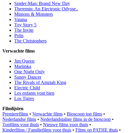
Spider-Man: Brand New Day
Theremin: An Electronic Odysse..
Minions & Monsters
Vaiana
Toy Story 5
The Invite
Polis
The Christophers
Verwachte films
Jim Queen
Mariinka
One Night Only
Sunny Dancer
The Rivals of Amziah King
Electric Child
Les enfants vont bien
Los Tigres
Filmlijsten
Premierefilms
•
Verwachte films
•
Bioscoop top films
•
Nederlandse films
•
Nederlandstalige films in de bioscoop
•
Topfilms voor thuis
•
Nieuwe films voor thuis
•
Kinderfilms / Familiefilms voor thuis
•
Films op PATHE thuis
•