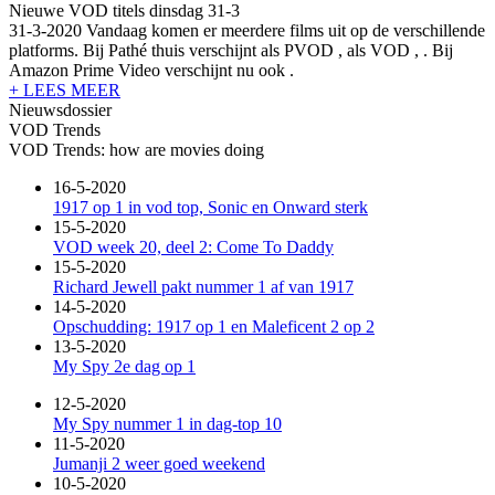
Nieuwe VOD titels dinsdag 31-3
31-3-2020 Vandaag komen er meerdere films uit op de verschillende
platforms. Bij Pathé thuis verschijnt als PVOD
, als VOD
,
. Bij
Amazon Prime Video verschijnt nu ook
.
+ LEES MEER
Nieuwsdossier
VOD Trends
VOD Trends: how are movies doing
16-5-2020
1917 op 1 in vod top, Sonic en Onward sterk
15-5-2020
VOD week 20, deel 2: Come To Daddy
15-5-2020
Richard Jewell pakt nummer 1 af van 1917
14-5-2020
Opschudding: 1917 op 1 en Maleficent 2 op 2
13-5-2020
My Spy 2e dag op 1
12-5-2020
My Spy nummer 1 in dag-top 10
11-5-2020
Jumanji 2 weer goed weekend
10-5-2020