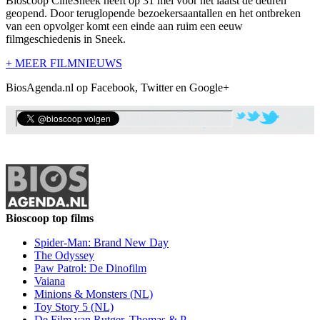
Bioscoop CineSneek heeft op 31 mei voor het laatst de deuren
geopend. Door teruglopende bezoekersaantallen en het ontbreken
van een opvolger komt een einde aan ruim een eeuw
filmgeschiedenis in Sneek.
+ MEER FILMNIEUWS
BiosAgenda.nl op Facebook, Twitter en Google+
Bioscoop top films
Spider-Man: Brand New Day
The Odyssey
Paw Patrol: De Dinofilm
Vaiana
Minions & Monsters (NL)
Toy Story 5 (NL)
De Film van Rutger, Thomas & P..