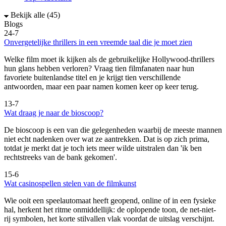
Bekijk alle (45)
Blogs
24-7
Onvergetelijke thrillers in een vreemde taal die je moet zien
Welke film moet ik kijken als de gebruikelijke Hollywood-thrillers
hun glans hebben verloren? Vraag tien filmfanaten naar hun
favoriete buitenlandse titel en je krijgt tien verschillende
antwoorden, maar een paar namen komen keer op keer terug.
13-7
Wat draag je naar de bioscoop?
De bioscoop is een van die gelegenheden waarbij de meeste mannen
niet echt nadenken over wat ze aantrekken. Dat is op zich prima,
totdat je merkt dat je toch iets meer wilde uitstralen dan 'ik ben
rechtstreeks van de bank gekomen'.
15-6
Wat casinospellen stelen van de filmkunst
Wie ooit een speelautomaat heeft geopend, online of in een fysieke
hal, herkent het ritme onmiddellijk: de oplopende toon, de net-niet-
rij symbolen, het korte stilvallen vlak voordat de uitslag verschijnt.