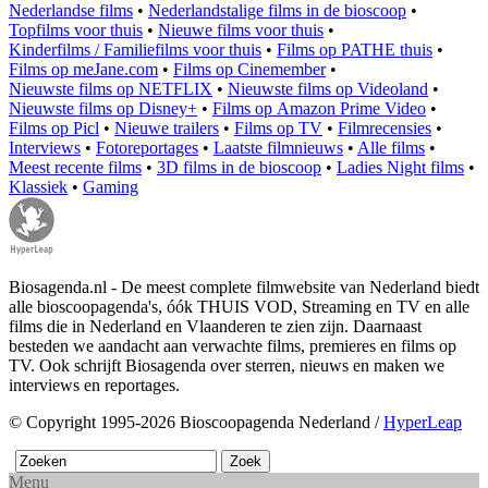
Nederlandse films
•
Nederlandstalige films in de bioscoop
•
Topfilms voor thuis
•
Nieuwe films voor thuis
•
Kinderfilms / Familiefilms voor thuis
•
Films op PATHE thuis
•
Films op meJane.com
•
Films op Cinemember
•
Nieuwste films op NETFLIX
•
Nieuwste films op Videoland
•
Nieuwste films op Disney+
•
Films op Amazon Prime Video
•
Films op Picl
•
Nieuwe trailers
•
Films op TV
•
Filmrecensies
•
Interviews
•
Fotoreportages
•
Laatste filmnieuws
•
Alle films
•
Meest recente films
•
3D films in de bioscoop
•
Ladies Night films
•
Klassiek
•
Gaming
Biosagenda.nl - De meest complete filmwebsite van Nederland biedt
alle bioscoopagenda's, óók THUIS VOD, Streaming en TV en alle
films die in Nederland en Vlaanderen te zien zijn. Daarnaast
besteden we aandacht aan verwachte films, premieres en films op
TV. Ook schrijft Biosagenda over sterren, nieuws en maken we
interviews en reportages.
© Copyright 1995-2026 Bioscoopagenda Nederland /
HyperLeap
Menu