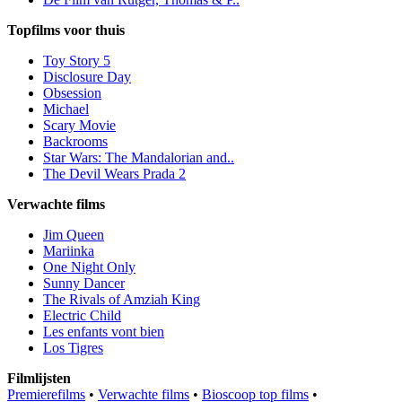
Topfilms voor thuis
Toy Story 5
Disclosure Day
Obsession
Michael
Scary Movie
Backrooms
Star Wars: The Mandalorian and..
The Devil Wears Prada 2
Verwachte films
Jim Queen
Mariinka
One Night Only
Sunny Dancer
The Rivals of Amziah King
Electric Child
Les enfants vont bien
Los Tigres
Filmlijsten
Premierefilms
•
Verwachte films
•
Bioscoop top films
•