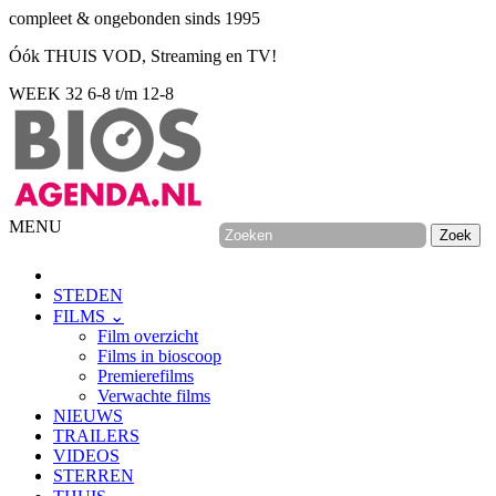
compleet & ongebonden sinds 1995
Óók THUIS VOD, Streaming en TV!
WEEK 32
6-8 t/m 12-8
MENU
STEDEN
FILMS ⌄
Film overzicht
Films in bioscoop
Premierefilms
Verwachte films
NIEUWS
TRAILERS
VIDEOS
STERREN