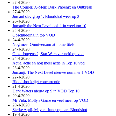
27-4-2020
The Courier, X-Men: Dark Phoenix en Outbreak
27-4-2020
Jumani stevig op 1, Bloodshot weer op 2
26-4-2020
Jumanji: the Next Level ook 1 in weektop 10
25-4-2020
Opschudding in top VOD
24-4-2020
Nog meer Omniversum-at-home-titels
24-4-2020
Onze Jongens 2, Star Wars versneld op vod
24-4-2020
Actie, actie en nog meer actie in Top 10 vod
23-4-2020
Jumanji: The Next Level nieuwe nummer 1 VOD
22-4-2020
Bloodshot krijgt concurrentie
21-4-2020
Dark Waters nieuw op 9 in VOD Top 10
20-4-2020
Mi Vida, Molly's Game en veel meer op VOD
20-4-2020
Sterke April, May en June; opmars Bloodshot
19-4-2020