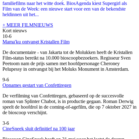
familiefilms naar het witte doek. BiosAgenda kiest Supergirl als
Film van de Week: een nieuwe start voor een van de bekendste
heldinnen uit het...
+ MEER FILMNIEUWS
Kort nieuws
10-6
Mama'ku ontvangt Kristallen Film
De documentaire
- van Jakarta tot de Molukken heeft de Kristallen
Film-status bereikt na 10.000 bioscoopbezoekers. Regisseur Sven
Peetoom nam de prijs samen met hoofdpersonage Cheroney
Pelupessy in ontvangst bij het Moluks Monument in Amsterdam.
9-6
Opnames gestart van Confettiregen
De verfilming van Confettiregen, gebaseerd op de succesvolle
roman van Splinter Chabot, is in productie gegaan. Roman Derwig
speelt de hoofdrol in de coming-of-agefilm, die op 7 oktober 2027 in
de bioscoop verschijnt.
3-6
CineSneek sluit definitief na 100 jaar