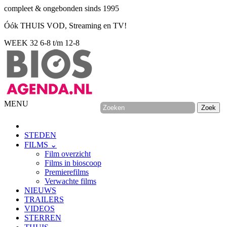
compleet & ongebonden sinds 1995
Óók THUIS VOD, Streaming en TV!
WEEK 32
6-8 t/m 12-8
MENU
STEDEN
FILMS ⌄
Film overzicht
Films in bioscoop
Premierefilms
Verwachte films
NIEUWS
TRAILERS
VIDEOS
STERREN