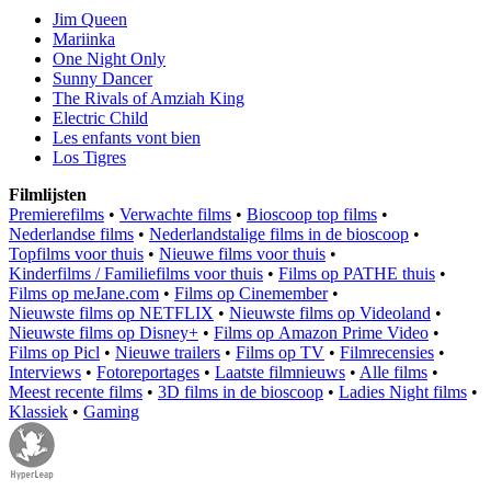
Jim Queen
Mariinka
One Night Only
Sunny Dancer
The Rivals of Amziah King
Electric Child
Les enfants vont bien
Los Tigres
Filmlijsten
Premierefilms
•
Verwachte films
•
Bioscoop top films
•
Nederlandse films
•
Nederlandstalige films in de bioscoop
•
Topfilms voor thuis
•
Nieuwe films voor thuis
•
Kinderfilms / Familiefilms voor thuis
•
Films op PATHE thuis
•
Films op meJane.com
•
Films op Cinemember
•
Nieuwste films op NETFLIX
•
Nieuwste films op Videoland
•
Nieuwste films op Disney+
•
Films op Amazon Prime Video
•
Films op Picl
•
Nieuwe trailers
•
Films op TV
•
Filmrecensies
•
Interviews
•
Fotoreportages
•
Laatste filmnieuws
•
Alle films
•
Meest recente films
•
3D films in de bioscoop
•
Ladies Night films
•
Klassiek
•
Gaming