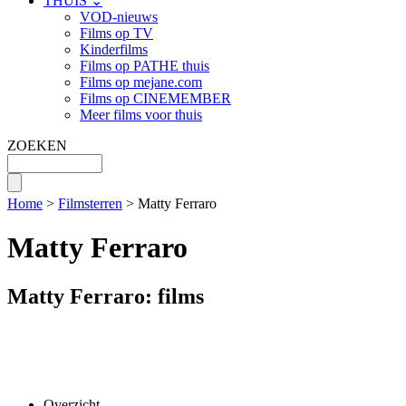
THUIS ⌄
VOD-nieuws
Films op TV
Kinderfilms
Films op PATHE thuis
Films op mejane.com
Films op CINEMEMBER
Meer films voor thuis
ZOEKEN
Home
>
Filmsterren
> Matty Ferraro
Matty Ferraro
Matty Ferraro: films
Overzicht