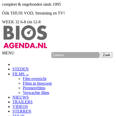
compleet & ongebonden sinds 1995
Óók THUIS VOD, Streaming en TV!
WEEK 32
6-8 t/m 12-8
MENU
STEDEN
FILMS ⌄
Film overzicht
Films in bioscoop
Premierefilms
Verwachte films
NIEUWS
TRAILERS
VIDEOS
STERREN