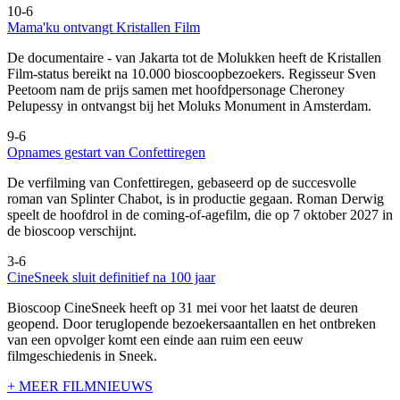
10-6
Mama'ku ontvangt Kristallen Film
De documentaire
- van Jakarta tot de Molukken heeft de Kristallen
Film-status bereikt na 10.000 bioscoopbezoekers. Regisseur Sven
Peetoom nam de prijs samen met hoofdpersonage Cheroney
Pelupessy in ontvangst bij het Moluks Monument in Amsterdam.
9-6
Opnames gestart van Confettiregen
De verfilming van Confettiregen, gebaseerd op de succesvolle
roman van Splinter Chabot, is in productie gegaan. Roman Derwig
speelt de hoofdrol in de coming-of-agefilm, die op 7 oktober 2027 in
de bioscoop verschijnt.
3-6
CineSneek sluit definitief na 100 jaar
Bioscoop CineSneek heeft op 31 mei voor het laatst de deuren
geopend. Door teruglopende bezoekersaantallen en het ontbreken
van een opvolger komt een einde aan ruim een eeuw
filmgeschiedenis in Sneek.
+ MEER FILMNIEUWS