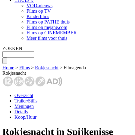
THUIS ⌄
VOD-nieuws
Films op TV
Kinderfilms
Films op PATHE thuis
Films op mejane.com
Films op CINEMEMBER
Meer films voor thuis
ZOEKEN
Home
>
Films
>
Rokjesnacht
> Filmagenda
Rokjesnacht
Overzicht
Trailer/Stills
Meningen
Details
Koop/Huur
Rokjesnacht in Spijkenisse