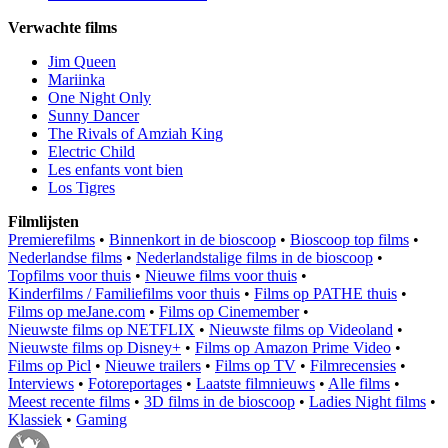
Verwachte films
Jim Queen
Mariinka
One Night Only
Sunny Dancer
The Rivals of Amziah King
Electric Child
Les enfants vont bien
Los Tigres
Filmlijsten
Premierefilms
•
Binnenkort in de bioscoop
•
Bioscoop top films
•
Nederlandse films
•
Nederlandstalige films in de bioscoop
•
Topfilms voor thuis
•
Nieuwe films voor thuis
•
Kinderfilms / Familiefilms voor thuis
•
Films op PATHE thuis
•
Films op meJane.com
•
Films op Cinemember
•
Nieuwste films op NETFLIX
•
Nieuwste films op Videoland
•
Nieuwste films op Disney+
•
Films op Amazon Prime Video
•
Films op Picl
•
Nieuwe trailers
•
Films op TV
•
Filmrecensies
•
Interviews
•
Fotoreportages
•
Laatste filmnieuws
•
Alle films
•
Meest recente films
•
3D films in de bioscoop
•
Ladies Night films
•
Klassiek
•
Gaming