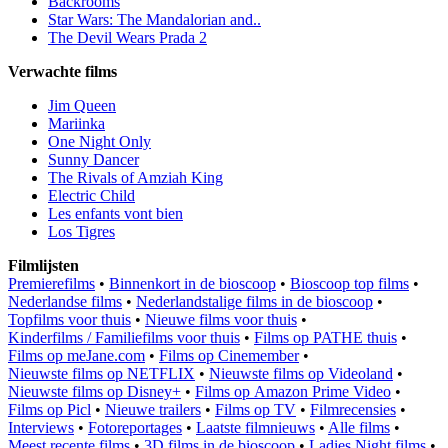
Backrooms
Star Wars: The Mandalorian and..
The Devil Wears Prada 2
Verwachte films
Jim Queen
Mariinka
One Night Only
Sunny Dancer
The Rivals of Amziah King
Electric Child
Les enfants vont bien
Los Tigres
Filmlijsten
Premierefilms
•
Binnenkort in de bioscoop
•
Bioscoop top films
•
Nederlandse films
•
Nederlandstalige films in de bioscoop
•
Topfilms voor thuis
•
Nieuwe films voor thuis
•
Kinderfilms / Familiefilms voor thuis
•
Films op PATHE thuis
•
Films op meJane.com
•
Films op Cinemember
•
Nieuwste films op NETFLIX
•
Nieuwste films op Videoland
•
Nieuwste films op Disney+
•
Films op Amazon Prime Video
•
Films op Picl
•
Nieuwe trailers
•
Films op TV
•
Filmrecensies
•
Interviews
•
Fotoreportages
•
Laatste filmnieuws
•
Alle films
•
Meest recente films
•
3D films in de bioscoop
•
Ladies Night films
•