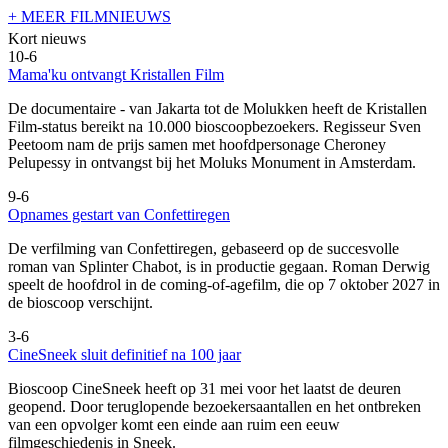
+ MEER FILMNIEUWS
Kort nieuws
10-6
Mama'ku ontvangt Kristallen Film
De documentaire
- van Jakarta tot de Molukken heeft de Kristallen
Film-status bereikt na 10.000 bioscoopbezoekers. Regisseur Sven
Peetoom nam de prijs samen met hoofdpersonage Cheroney
Pelupessy in ontvangst bij het Moluks Monument in Amsterdam.
9-6
Opnames gestart van Confettiregen
De verfilming van Confettiregen, gebaseerd op de succesvolle
roman van Splinter Chabot, is in productie gegaan. Roman Derwig
speelt de hoofdrol in de coming-of-agefilm, die op 7 oktober 2027 in
de bioscoop verschijnt.
3-6
CineSneek sluit definitief na 100 jaar
Bioscoop CineSneek heeft op 31 mei voor het laatst de deuren
geopend. Door teruglopende bezoekersaantallen en het ontbreken
van een opvolger komt een einde aan ruim een eeuw
filmgeschiedenis in Sneek.