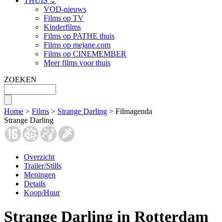
THUIS ⌄
VOD-nieuws
Films op TV
Kinderfilms
Films op PATHE thuis
Films op mejane.com
Films op CINEMEMBER
Meer films voor thuis
ZOEKEN
Home
>
Films
>
Strange Darling
> Filmagenda
Strange Darling
Overzicht
Trailer/Stills
Meningen
Details
Koop/Huur
Strange Darling in Rotterdam