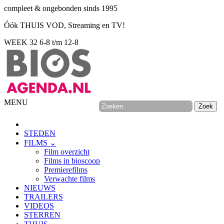
compleet & ongebonden sinds 1995
Óók THUIS VOD, Streaming en TV!
WEEK 32
6-8 t/m 12-8
MENU
STEDEN
FILMS ⌄
Film overzicht
Films in bioscoop
Premierefilms
Verwachte films
NIEUWS
TRAILERS
VIDEOS
STERREN