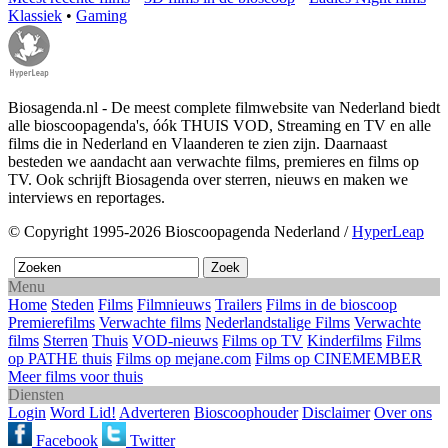
Klassiek
•
Gaming
Biosagenda.nl - De meest complete filmwebsite van Nederland biedt
alle bioscoopagenda's, óók THUIS VOD, Streaming en TV en alle
films die in Nederland en Vlaanderen te zien zijn. Daarnaast
besteden we aandacht aan verwachte films, premieres en films op
TV. Ook schrijft Biosagenda over sterren, nieuws en maken we
interviews en reportages.
© Copyright 1995-2026 Bioscoopagenda Nederland /
HyperLeap
Menu
Home
Steden
Films
Filmnieuws
Trailers
Films in de bioscoop
Premierefilms
Verwachte films
Nederlandstalige Films
Verwachte
films
Sterren
Thuis
VOD-nieuws
Films op TV
Kinderfilms
Films
op PATHE thuis
Films op mejane.com
Films op CINEMEMBER
Meer films voor thuis
Diensten
Login
Word Lid!
Adverteren
Bioscoophouder
Disclaimer
Over ons
Facebook
Twitter