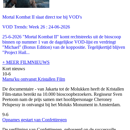
Mortal Kombat II slaat direct toe bij VOD's
VOD Trends: Week 26 : 24-06-2026
25-6-2026 "Mortal Kombat II" komt rechtstreeks uit de bioscoop
binnen op nummer 1 van de dagelijkse VOD-lijst en verdringt
"Michael" (Bonus Edition) van de koppositie. Tegelijkertijd blijven
"Project Hail...
+ MEER FILMNIEUWS
Kort nieuws
10-6
Mama'ku ontvangt Kristallen Film
De documentaire
- van Jakarta tot de Molukken heeft de Kristallen
Film-status bereikt na 10.000 bioscoopbezoekers. Regisseur Sven
Peetoom nam de prijs samen met hoofdpersonage Cheroney
Pelupessy in ontvangst bij het Moluks Monument in Amsterdam.
9-6
Opnames gestart van Confettiregen
De verfilming van Confettiregen, gebaseerd op de succesvolle