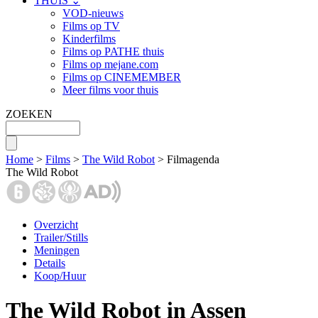
THUIS ⌄
VOD-nieuws
Films op TV
Kinderfilms
Films op PATHE thuis
Films op mejane.com
Films op CINEMEMBER
Meer films voor thuis
ZOEKEN
Home
>
Films
>
The Wild Robot
> Filmagenda
The Wild Robot
Overzicht
Trailer/Stills
Meningen
Details
Koop/Huur
The Wild Robot in Assen