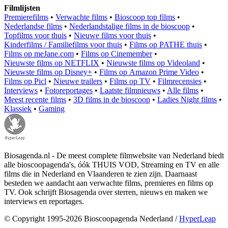
Filmlijsten
Premierefilms
•
Verwachte films
•
Bioscoop top films
•
Nederlandse films
•
Nederlandstalige films in de bioscoop
•
Topfilms voor thuis
•
Nieuwe films voor thuis
•
Kinderfilms / Familiefilms voor thuis
•
Films op PATHE thuis
•
Films op meJane.com
•
Films op Cinemember
•
Nieuwste films op NETFLIX
•
Nieuwste films op Videoland
•
Nieuwste films op Disney+
•
Films op Amazon Prime Video
•
Films op Picl
•
Nieuwe trailers
•
Films op TV
•
Filmrecensies
•
Interviews
•
Fotoreportages
•
Laatste filmnieuws
•
Alle films
•
Meest recente films
•
3D films in de bioscoop
•
Ladies Night films
•
Klassiek
•
Gaming
Biosagenda.nl - De meest complete filmwebsite van Nederland biedt
alle bioscoopagenda's, óók THUIS VOD, Streaming en TV en alle
films die in Nederland en Vlaanderen te zien zijn. Daarnaast
besteden we aandacht aan verwachte films, premieres en films op
TV. Ook schrijft Biosagenda over sterren, nieuws en maken we
interviews en reportages.
© Copyright 1995-2026 Bioscoopagenda Nederland /
HyperLeap