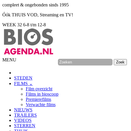
compleet & ongebonden sinds 1995
Óók THUIS VOD, Streaming en TV!
WEEK 32
6-8 t/m 12-8
MENU
STEDEN
FILMS ⌄
Film overzicht
Films in bioscoop
Premierefilms
Verwachte films
NIEUWS
TRAILERS
VIDEOS
STERREN