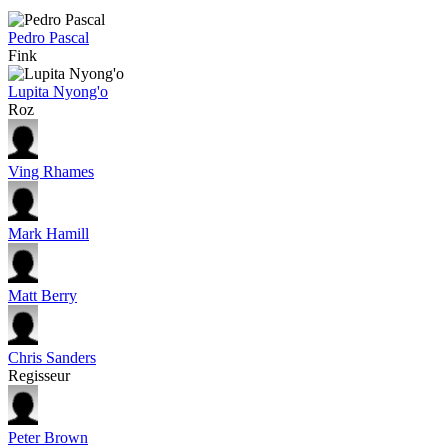
Pedro Pascal
Fink
Lupita Nyong'o
Roz
Ving Rhames
Mark Hamill
Matt Berry
Chris Sanders
Regisseur
Peter Brown