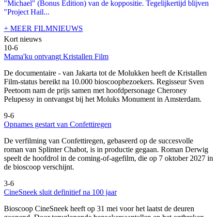
"Michael" (Bonus Edition) van de koppositie. Tegelijkertijd blijven
"Project Hail...
+ MEER FILMNIEUWS
Kort nieuws
10-6
Mama'ku ontvangt Kristallen Film
De documentaire
- van Jakarta tot de Molukken heeft de Kristallen
Film-status bereikt na 10.000 bioscoopbezoekers. Regisseur Sven
Peetoom nam de prijs samen met hoofdpersonage Cheroney
Pelupessy in ontvangst bij het Moluks Monument in Amsterdam.
9-6
Opnames gestart van Confettiregen
De verfilming van Confettiregen, gebaseerd op de succesvolle
roman van Splinter Chabot, is in productie gegaan. Roman Derwig
speelt de hoofdrol in de coming-of-agefilm, die op 7 oktober 2027 in
de bioscoop verschijnt.
3-6
CineSneek sluit definitief na 100 jaar
Bioscoop CineSneek heeft op 31 mei voor het laatst de deuren