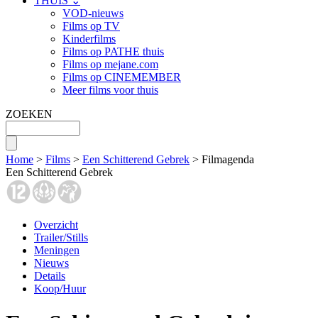
THUIS ⌄
VOD-nieuws
Films op TV
Kinderfilms
Films op PATHE thuis
Films op mejane.com
Films op CINEMEMBER
Meer films voor thuis
ZOEKEN
Home
>
Films
>
Een Schitterend Gebrek
> Filmagenda
Een Schitterend Gebrek
Overzicht
Trailer/Stills
Meningen
Nieuws
Details
Koop/Huur