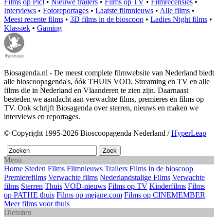
Films op Picl
•
Nieuwe trailers
•
Films op TV
•
Filmrecensies
•
Interviews
•
Fotoreportages
•
Laatste filmnieuws
•
Alle films
•
Meest recente films
•
3D films in de bioscoop
•
Ladies Night films
•
Klassiek
•
Gaming
Biosagenda.nl - De meest complete filmwebsite van Nederland biedt
alle bioscoopagenda's, óók THUIS VOD, Streaming en TV en alle
films die in Nederland en Vlaanderen te zien zijn. Daarnaast
besteden we aandacht aan verwachte films, premieres en films op
TV. Ook schrijft Biosagenda over sterren, nieuws en maken we
interviews en reportages.
© Copyright 1995-2026 Bioscoopagenda Nederland /
HyperLeap
Menu
Home
Steden
Films
Filmnieuws
Trailers
Films in de bioscoop
Premierefilms
Verwachte films
Nederlandstalige Films
Verwachte
films
Sterren
Thuis
VOD-nieuws
Films op TV
Kinderfilms
Films
op PATHE thuis
Films op mejane.com
Films op CINEMEMBER
Meer films voor thuis
Diensten