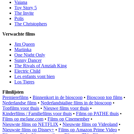
Vaiana
Toy Story 5
The Invite
Polis
The Christophers
Verwachte films
Jim Queen
Mariinka
One Night Only
Sunny Dancer
The Rivals of Amziah King
Electric Child
Les enfants vont bien
Los Tigres
Filmlijsten
Premierefilms
•
Binnenkort in de bioscoop
•
Bioscoop top films
•
Nederlandse films
•
Nederlandstalige films in de bioscoop
•
Topfilms voor thuis
•
Nieuwe films voor thuis
•
Kinderfilms / Familiefilms voor thuis
•
Films op PATHE thuis
•
Films op meJane.com
•
Films op Cinemember
•
Nieuwste films op NETFLIX
•
Nieuwste films op Videoland
•
Nieuwste films op Disney+
•
Films op Amazon Prime Video
•