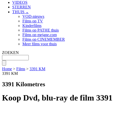
VIDEOS
STERREN
THUIS ⌄
VOD-nieuws
Films op TV
Kinderfilms
Films op PATHE thuis
Films op mejane.com
Films op CINEMEMBER
Meer films voor thuis
ZOEKEN
Home
>
Films
>
3391 KM
3391 KM
3391 Kilometres
Koop Dvd, blu-ray de film 339