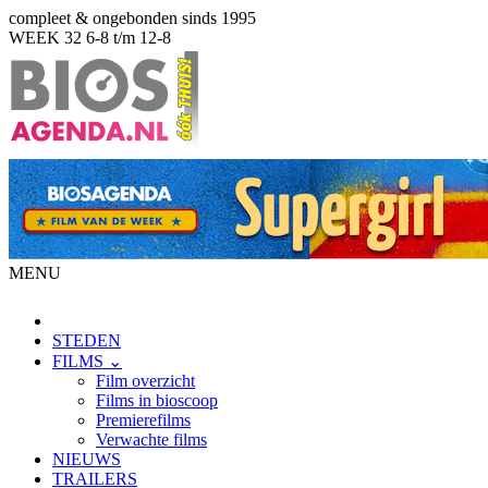
compleet & ongebonden sinds 1995
WEEK 32
6-8 t/m 12-8
MENU
STEDEN
FILMS ⌄
Film overzicht
Films in bioscoop
Premierefilms
Verwachte films
NIEUWS
TRAILERS