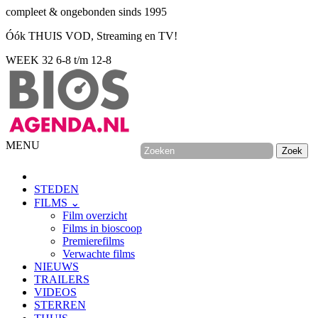
compleet & ongebonden sinds 1995
Óók THUIS VOD, Streaming en TV!
WEEK 32
6-8 t/m 12-8
MENU
STEDEN
FILMS ⌄
Film overzicht
Films in bioscoop
Premierefilms
Verwachte films
NIEUWS
TRAILERS
VIDEOS
STERREN