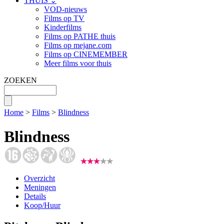
THUIS ⌄
VOD-nieuws
Films op TV
Kinderfilms
Films op PATHE thuis
Films op mejane.com
Films op CINEMEMBER
Meer films voor thuis
ZOEKEN
Home
>
Films
>
Blindness
Blindness
Overzicht
Meningen
Details
Koop/Huur