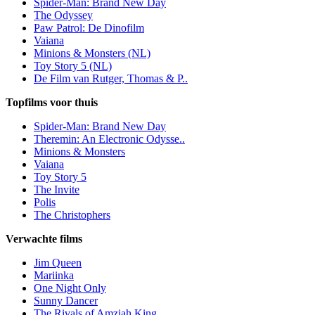
Spider-Man: Brand New Day
The Odyssey
Paw Patrol: De Dinofilm
Vaiana
Minions & Monsters (NL)
Toy Story 5 (NL)
De Film van Rutger, Thomas & P..
Topfilms voor thuis
Spider-Man: Brand New Day
Theremin: An Electronic Odysse..
Minions & Monsters
Vaiana
Toy Story 5
The Invite
Polis
The Christophers
Verwachte films
Jim Queen
Mariinka
One Night Only
Sunny Dancer
The Rivals of Amziah King