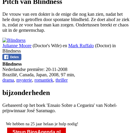
Pitch van Blindness
De vrouw van een dokter is de enige die nog kan zien, nadat het
hele dorp is getroffen door spontane blindheid. Ze doet alsof ze ziek
is, zodat ze voor haar man kan zorgen. Ondertussen breekt er chaos
uit in de gemeenschap.
Julianne Moore
(Doctor's Wife) en
Mark Ruffalo
(Doctor) in
Blindness
Blindness
Nederlandse première:
20-11-2008
Brazilië, Canada, Japan
,
2008
,
97 min
,
drama
,
mysterie
,
romantiek
,
thriller
bijzonderheden
Gebaseerd op het boek 'Ensaio Sobre a Cegueira' van Nobel-
prijswinnaar José Saramago.
We hebben na 25 jaar helaas je hulp nodig!
Steun BiosAgenda.nl