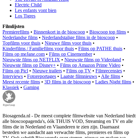
Electric Child
Les enfants vont bien
Los Tigres
Filmlijsten
Premierefilms
•
Binnenkort in de bioscoop
•
Bioscoop top films
•
Nederlandse films
•
Nederlandstalige films in de bioscoop
•
Topfilms voor thuis
•
Nieuwe films voor thuis
•
Kinderfilms / Familiefilms voor thuis
•
Films op PATHE thuis
•
Films op meJane.com
•
Films op Cinemember
•
Nieuwste films op NETFLIX
•
Nieuwste films op Videoland
•
Nieuwste films op Disney+
•
Films op Amazon Prime Video
•
Films op Picl
•
Nieuwe trailers
•
Films op TV
•
Filmrecensies
•
Interviews
•
Fotoreportages
•
Laatste filmnieuws
•
Alle films
•
Meest recente films
•
3D films in de bioscoop
•
Ladies Night films
•
Klassiek
•
Gaming
Biosagenda.nl - De meest complete filmwebsite van Nederland biedt
alle bioscoopagenda's, óók THUIS VOD, Streaming en TV en alle
films die in Nederland en Vlaanderen te zien zijn. Daarnaast
besteden we aandacht aan verwachte films, premieres en films op
TV. Ook schrijft Biosagenda over sterren, nieuws en maken we