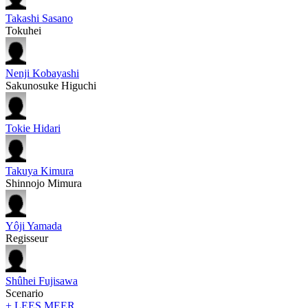
Takashi Sasano
Tokuhei
Nenji Kobayashi
Sakunosuke Higuchi
Tokie Hidari
Takuya Kimura
Shinnojo Mimura
Yôji Yamada
Regisseur
Shûhei Fujisawa
Scenario
+ LEES MEER