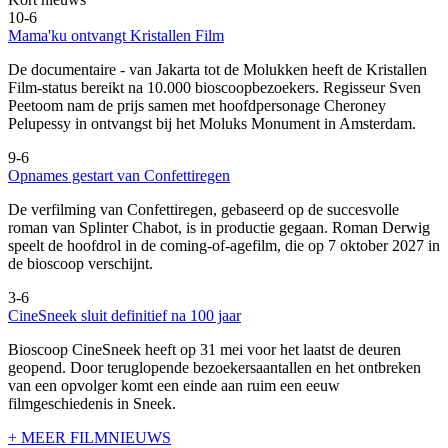
10-6
Mama'ku ontvangt Kristallen Film
De documentaire
- van Jakarta tot de Molukken heeft de Kristallen
Film-status bereikt na 10.000 bioscoopbezoekers. Regisseur Sven
Peetoom nam de prijs samen met hoofdpersonage Cheroney
Pelupessy in ontvangst bij het Moluks Monument in Amsterdam.
9-6
Opnames gestart van Confettiregen
De verfilming van Confettiregen, gebaseerd op de succesvolle
roman van Splinter Chabot, is in productie gegaan. Roman Derwig
speelt de hoofdrol in de coming-of-agefilm, die op 7 oktober 2027 in
de bioscoop verschijnt.
3-6
CineSneek sluit definitief na 100 jaar
Bioscoop CineSneek heeft op 31 mei voor het laatst de deuren
geopend. Door teruglopende bezoekersaantallen en het ontbreken
van een opvolger komt een einde aan ruim een eeuw
filmgeschiedenis in Sneek.
+ MEER FILMNIEUWS