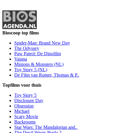
Bioscoop top films
Spider-Man: Brand New Day
The Odyssey
Paw Patrol: De Dinofilm
Vaiana
Minions & Monsters (NL)
Toy Story 5 (NL)
De Film van Rutger, Thomas & P..
Topfilms voor thuis
Toy Story 5
Disclosure Day
Obsession
Michael
Scary Movie
Backrooms
Star Wars: The Mandalorian and..
The Devil Wears Prada 2