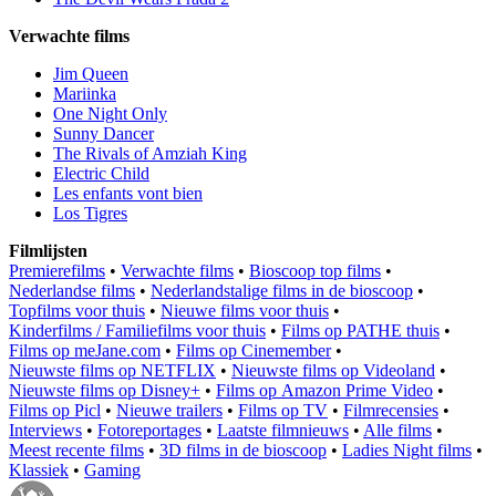
Verwachte films
Jim Queen
Mariinka
One Night Only
Sunny Dancer
The Rivals of Amziah King
Electric Child
Les enfants vont bien
Los Tigres
Filmlijsten
Premierefilms
•
Verwachte films
•
Bioscoop top films
•
Nederlandse films
•
Nederlandstalige films in de bioscoop
•
Topfilms voor thuis
•
Nieuwe films voor thuis
•
Kinderfilms / Familiefilms voor thuis
•
Films op PATHE thuis
•
Films op meJane.com
•
Films op Cinemember
•
Nieuwste films op NETFLIX
•
Nieuwste films op Videoland
•
Nieuwste films op Disney+
•
Films op Amazon Prime Video
•
Films op Picl
•
Nieuwe trailers
•
Films op TV
•
Filmrecensies
•
Interviews
•
Fotoreportages
•
Laatste filmnieuws
•
Alle films
•
Meest recente films
•
3D films in de bioscoop
•
Ladies Night films
•
Klassiek
•
Gaming