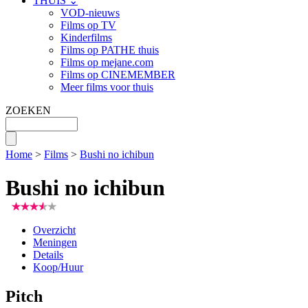
THUIS ⌄
VOD-nieuws
Films op TV
Kinderfilms
Films op PATHE thuis
Films op mejane.com
Films op CINEMEMBER
Meer films voor thuis
ZOEKEN
Home
>
Films
>
Bushi no ichibun
Bushi no ichibun
Overzicht
Meningen
Details
Koop/Huur
Pitch