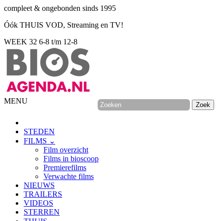
compleet & ongebonden sinds 1995
Óók THUIS VOD, Streaming en TV!
WEEK 32
6-8 t/m 12-8
MENU
STEDEN
FILMS ⌄
Film overzicht
Films in bioscoop
Premierefilms
Verwachte films
NIEUWS
TRAILERS
VIDEOS
STERREN