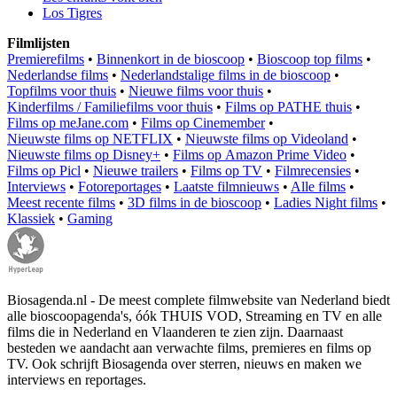
Los Tigres
Filmlijsten
Premierefilms
•
Binnenkort in de bioscoop
•
Bioscoop top films
•
Nederlandse films
•
Nederlandstalige films in de bioscoop
•
Topfilms voor thuis
•
Nieuwe films voor thuis
•
Kinderfilms / Familiefilms voor thuis
•
Films op PATHE thuis
•
Films op meJane.com
•
Films op Cinemember
•
Nieuwste films op NETFLIX
•
Nieuwste films op Videoland
•
Nieuwste films op Disney+
•
Films op Amazon Prime Video
•
Films op Picl
•
Nieuwe trailers
•
Films op TV
•
Filmrecensies
•
Interviews
•
Fotoreportages
•
Laatste filmnieuws
•
Alle films
•
Meest recente films
•
3D films in de bioscoop
•
Ladies Night films
•
Klassiek
•
Gaming
Biosagenda.nl - De meest complete filmwebsite van Nederland biedt
alle bioscoopagenda's, óók THUIS VOD, Streaming en TV en alle
films die in Nederland en Vlaanderen te zien zijn. Daarnaast
besteden we aandacht aan verwachte films, premieres en films op
TV. Ook schrijft Biosagenda over sterren, nieuws en maken we
interviews en reportages.