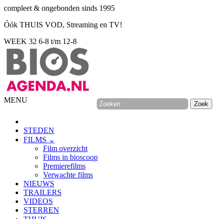
compleet & ongebonden sinds 1995
Óók THUIS VOD, Streaming en TV!
WEEK 32
6-8 t/m 12-8
MENU
STEDEN
FILMS ⌄
Film overzicht
Films in bioscoop
Premierefilms
Verwachte films
NIEUWS
TRAILERS
VIDEOS
STERREN