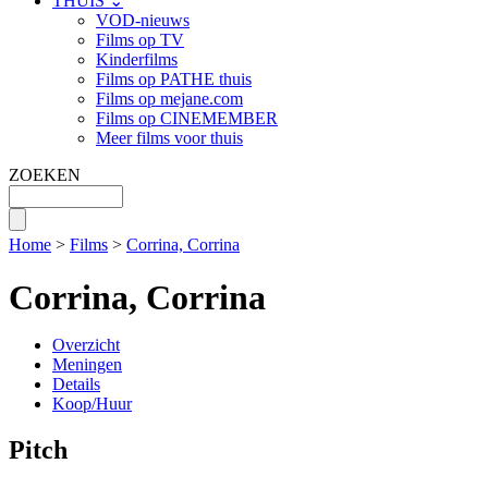
THUIS ⌄
VOD-nieuws
Films op TV
Kinderfilms
Films op PATHE thuis
Films op mejane.com
Films op CINEMEMBER
Meer films voor thuis
ZOEKEN
Home
>
Films
>
Corrina, Corrina
Corrina, Corrina
Overzicht
Meningen
Details
Koop/Huur
Pitch