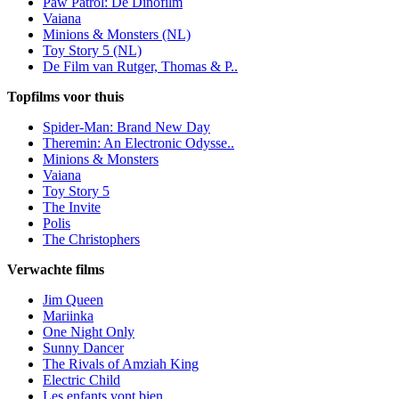
Paw Patrol: De Dinofilm
Vaiana
Minions & Monsters (NL)
Toy Story 5 (NL)
De Film van Rutger, Thomas & P..
Topfilms voor thuis
Spider-Man: Brand New Day
Theremin: An Electronic Odysse..
Minions & Monsters
Vaiana
Toy Story 5
The Invite
Polis
The Christophers
Verwachte films
Jim Queen
Mariinka
One Night Only
Sunny Dancer
The Rivals of Amziah King
Electric Child
Les enfants vont bien