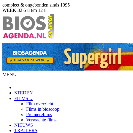
compleet & ongebonden sinds 1995
WEEK 32
6-8 t/m 12-8
MENU
STEDEN
FILMS ⌄
Film overzicht
Films in bioscoop
Premierefilms
Verwachte films
NIEUWS
TRAILERS