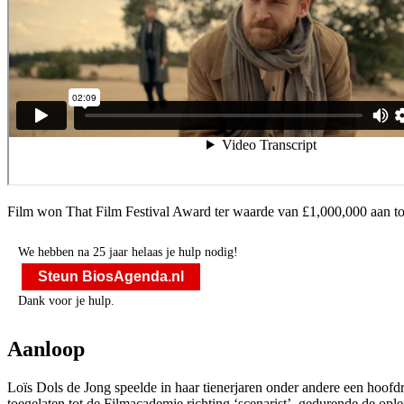
Film won That Film Festival Award ter waarde van £1,000,000 aan toe
We hebben na 25 jaar helaas je hulp nodig!
Steun BiosAgenda.nl
Dank voor je hulp.
Aanloop
Loïs Dols de Jong speelde in haar tienerjaren onder andere een hoofdr
toegelaten tot de Filmacademie richting ‘scenarist’, gedurende de oplei