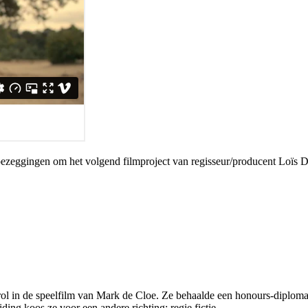
zeggingen om het volgend filmproject van regisseur/producent Loïs Do
ol in de speelfilm
van Mark de Cloe. Ze behaalde een honours-diploma
ding koos ze voor een andere richting: regie fictie.