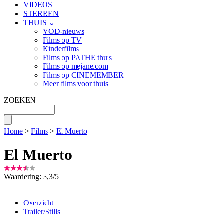
VIDEOS
STERREN
THUIS ⌄
VOD-nieuws
Films op TV
Kinderfilms
Films op PATHE thuis
Films op mejane.com
Films op CINEMEMBER
Meer films voor thuis
ZOEKEN
Home
>
Films
>
El Muerto
El Muerto
Waardering:
3,3
/
5
Overzicht
Trailer/Stills