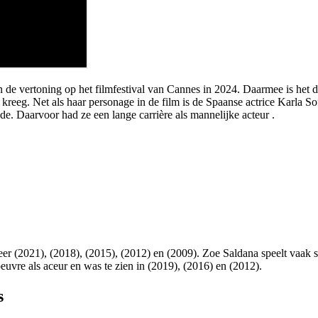
 de vertoning op het filmfestival van Cannes in 2024. Daarmee is het d
kreeg. Net als haar personage in de film is de Spaanse actrice Karla So
gde. Daarvoor had ze een lange carrière als mannelijke acteur
.
meer
(2021),
(2018),
(2015),
(2012) en
(2009). Zoe Saldana speelt vaak s
uvre als aceur en was te zien in
(2019),
(2016) en
(2012).
s