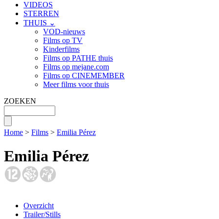
VIDEOS
STERREN
THUIS ⌄
VOD-nieuws
Films op TV
Kinderfilms
Films op PATHE thuis
Films op mejane.com
Films op CINEMEMBER
Meer films voor thuis
ZOEKEN
Home
>
Films
>
Emilia Pérez
Emilia Pérez
Overzicht
Trailer/Stills