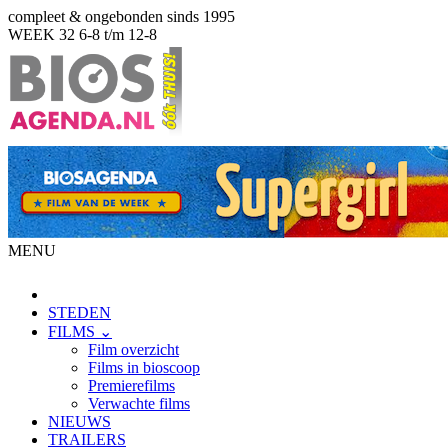
compleet & ongebonden sinds 1995
WEEK 32
6-8 t/m 12-8
MENU
STEDEN
FILMS ⌄
Film overzicht
Films in bioscoop
Premierefilms
Verwachte films
NIEUWS
TRAILERS