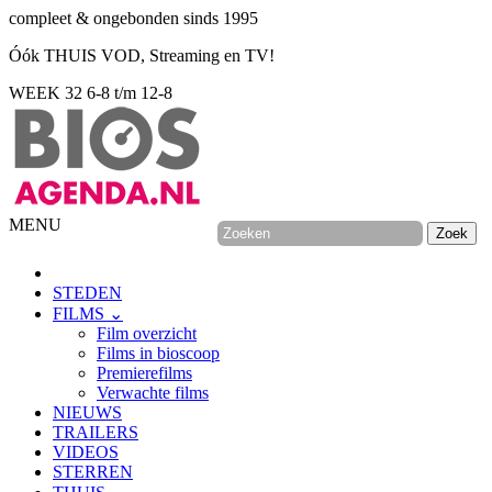
compleet & ongebonden sinds 1995
Óók THUIS VOD, Streaming en TV!
WEEK 32
6-8 t/m 12-8
MENU
STEDEN
FILMS ⌄
Film overzicht
Films in bioscoop
Premierefilms
Verwachte films
NIEUWS
TRAILERS
VIDEOS
STERREN