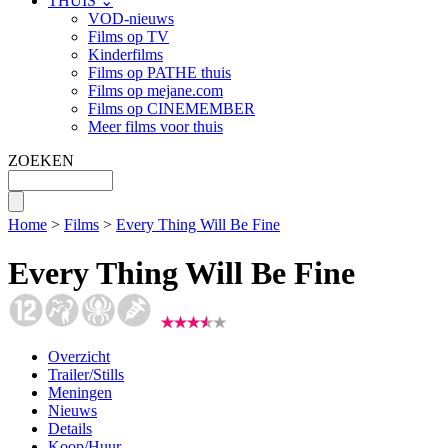
THUIS ⌄
VOD-nieuws
Films op TV
Kinderfilms
Films op PATHE thuis
Films op mejane.com
Films op CINEMEMBER
Meer films voor thuis
ZOEKEN
Home
>
Films
>
Every Thing Will Be Fine
Every Thing Will Be Fine
Overzicht
Trailer/Stills
Meningen
Nieuws
Details
Koop/Huur