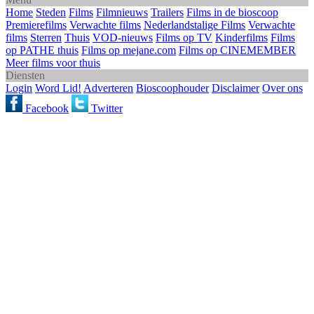
Home
Steden
Films
Filmnieuws
Trailers
Films in de bioscoop
Premierefilms
Verwachte films
Nederlandstalige Films
Verwachte
films
Sterren
Thuis
VOD-nieuws
Films op TV
Kinderfilms
Films
op PATHE thuis
Films op mejane.com
Films op CINEMEMBER
Meer films voor thuis
Diensten
Login
Word Lid!
Adverteren
Bioscoophouder
Disclaimer
Over ons
Facebook
Twitter