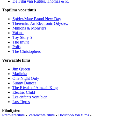
De Film van Rutger, Thomas & P..
Topfilms voor thuis
Spider-Man: Brand New Day
Theremin: An Electronic Odysse..
Minions & Monsters
Vaiana
Toy Story 5
The Invite
Polis
The Christophers
Verwachte films
Jim Queen
Mariinka
One Night Only
Sunny Dancer
The Rivals of Amziah King
Electric Child
Les enfants vont bien
Los Tigres
Filmlijsten
Premierefilms
•
Verwachte films
•
Bioscoop top films
•