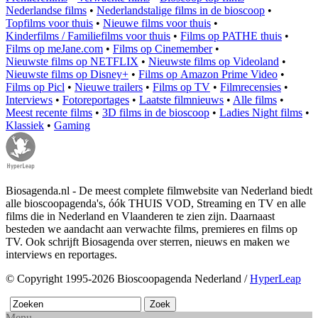
Nederlandse films
•
Nederlandstalige films in de bioscoop
•
Topfilms voor thuis
•
Nieuwe films voor thuis
•
Kinderfilms / Familiefilms voor thuis
•
Films op PATHE thuis
•
Films op meJane.com
•
Films op Cinemember
•
Nieuwste films op NETFLIX
•
Nieuwste films op Videoland
•
Nieuwste films op Disney+
•
Films op Amazon Prime Video
•
Films op Picl
•
Nieuwe trailers
•
Films op TV
•
Filmrecensies
•
Interviews
•
Fotoreportages
•
Laatste filmnieuws
•
Alle films
•
Meest recente films
•
3D films in de bioscoop
•
Ladies Night films
•
Klassiek
•
Gaming
Biosagenda.nl - De meest complete filmwebsite van Nederland biedt
alle bioscoopagenda's, óók THUIS VOD, Streaming en TV en alle
films die in Nederland en Vlaanderen te zien zijn. Daarnaast
besteden we aandacht aan verwachte films, premieres en films op
TV. Ook schrijft Biosagenda over sterren, nieuws en maken we
interviews en reportages.
© Copyright 1995-2026 Bioscoopagenda Nederland /
HyperLeap
Menu