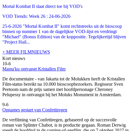
Mortal Kombat II slaat direct toe bij VOD's
VOD Trends: Week 26 : 24-06-2026
25-6-2026 "Mortal Kombat II" komt rechtstreeks uit de bioscoop
binnen op nummer 1 van de dagelijkse VOD-lijst en verdringt
"Michael" (Bonus Edition) van de koppositie. Tegelijkertijd blijven
"Project Hail...
+ MEER FILMNIEUWS
Kort nieuws
10-6
Mama'ku ontvangt Kristallen Film
De documentaire
- van Jakarta tot de Molukken heeft de Kristallen
Film-status bereikt na 10.000 bioscoopbezoekers. Regisseur Sven
Peetoom nam de prijs samen met hoofdpersonage Cheroney
Pelupessy in ontvangst bij het Moluks Monument in Amsterdam.
9-6
Opnames gestart van Confettiregen
De verfilming van Confettiregen, gebaseerd op de succesvolle
roman van Splinter Chabot, is in productie gegaan. Roman Derwig
speelt de hoofdrol in de coming-of-agefilm, die op 7 oktober 2027 in