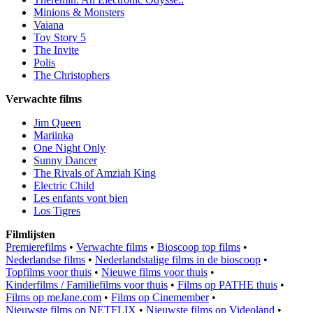
Minions & Monsters
Vaiana
Toy Story 5
The Invite
Polis
The Christophers
Verwachte films
Jim Queen
Mariinka
One Night Only
Sunny Dancer
The Rivals of Amziah King
Electric Child
Les enfants vont bien
Los Tigres
Filmlijsten
Premierefilms
•
Verwachte films
•
Bioscoop top films
•
Nederlandse films
•
Nederlandstalige films in de bioscoop
•
Topfilms voor thuis
•
Nieuwe films voor thuis
•
Kinderfilms / Familiefilms voor thuis
•
Films op PATHE thuis
•
Films op meJane.com
•
Films op Cinemember
•
Nieuwste films op NETFLIX
•
Nieuwste films op Videoland
•