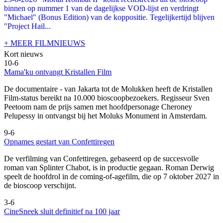
binnen op nummer 1 van de dagelijkse VOD-lijst en verdringt
"Michael" (Bonus Edition) van de koppositie. Tegelijkertijd blijven
"Project Hail...
+ MEER FILMNIEUWS
Kort nieuws
10-6
Mama'ku ontvangt Kristallen Film
De documentaire
- van Jakarta tot de Molukken heeft de Kristallen
Film-status bereikt na 10.000 bioscoopbezoekers. Regisseur Sven
Peetoom nam de prijs samen met hoofdpersonage Cheroney
Pelupessy in ontvangst bij het Moluks Monument in Amsterdam.
9-6
Opnames gestart van Confettiregen
De verfilming van Confettiregen, gebaseerd op de succesvolle
roman van Splinter Chabot, is in productie gegaan. Roman Derwig
speelt de hoofdrol in de coming-of-agefilm, die op 7 oktober 2027 in
de bioscoop verschijnt.
3-6
CineSneek sluit definitief na 100 jaar