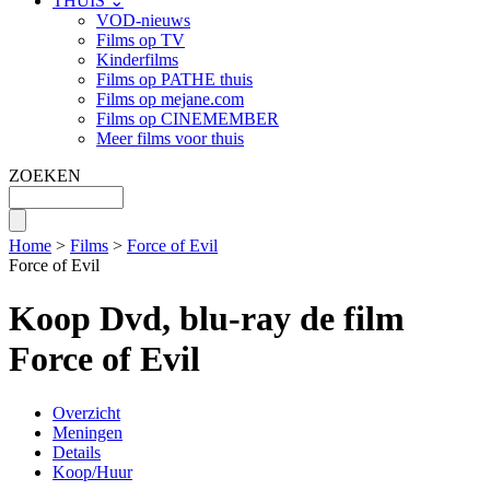
THUIS ⌄
VOD-nieuws
Films op TV
Kinderfilms
Films op PATHE thuis
Films op mejane.com
Films op CINEMEMBER
Meer films voor thuis
ZOEKEN
Home
>
Films
>
Force of Evil
Force of Evil
Koop Dvd, blu-ray de film
Force of Evil
Overzicht
Meningen
Details
Koop/Huur