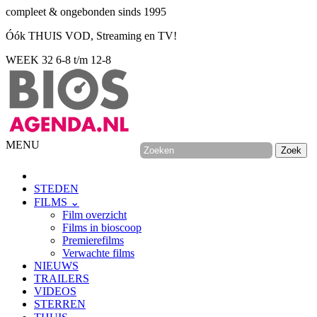
compleet & ongebonden sinds 1995
Óók THUIS VOD, Streaming en TV!
WEEK 32
6-8 t/m 12-8
MENU
STEDEN
FILMS ⌄
Film overzicht
Films in bioscoop
Premierefilms
Verwachte films
NIEUWS
TRAILERS
VIDEOS
STERREN