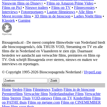
Nieuwste films op Disney+
•
Films op Amazon Prime Video
•
Films op Picl
•
Nieuwe trailers
•
Films op TV
•
Filmrecensies
•
Interviews
•
Fotoreportages
•
Laatste filmnieuws
•
Alle films
•
Meest recente films
•
3D films in de bioscoop
•
Ladies Night films
•
Klassiek
•
Gaming
Biosagenda.nl - De meest complete filmwebsite van Nederland biedt
alle bioscoopagenda's, óók THUIS VOD, Streaming en TV en alle
films die in Nederland en Vlaanderen te zien zijn. Daarnaast
besteden we aandacht aan verwachte films, premieres en films op
TV. Ook schrijft Biosagenda over sterren, nieuws en maken we
interviews en reportages.
© Copyright 1995-2026 Bioscoopagenda Nederland /
HyperLeap
Menu
Home
Steden
Films
Filmnieuws
Trailers
Films in de bioscoop
Premierefilms
Verwachte films
Nederlandstalige Films
Verwachte
films
Sterren
Thuis
VOD-nieuws
Films op TV
Kinderfilms
Films
op PATHE thuis
Films op mejane.com
Films op CINEMEMBER
Meer films voor thuis