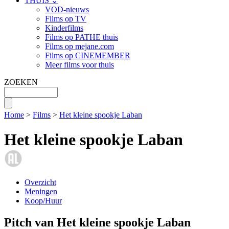
THUIS ⌄
VOD-nieuws
Films op TV
Kinderfilms
Films op PATHE thuis
Films op mejane.com
Films op CINEMEMBER
Meer films voor thuis
ZOEKEN
Home
>
Films
>
Het kleine spookje Laban
Het kleine spookje Laban
Overzicht
Meningen
Koop/Huur
Pitch van Het kleine spookje Laban