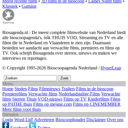
Meest recente films
•
3D films in de bioscoop
•
Ladies Night films
•
Klassiek
•
Gaming
Biosagenda.nl - De meest complete filmwebsite van Nederland biedt
alle bioscoopagenda's, óók THUIS VOD, Streaming en TV en alle
films die in Nederland en Vlaanderen te zien zijn. Daarnaast
besteden we aandacht aan verwachte films, premieres en films op
TV. Ook schrijft Biosagenda over sterren, nieuws en maken we
interviews en reportages.
© Copyright 1995-2026 Bioscoopagenda Nederland /
HyperLeap
Menu
Home
Steden
Films
Filmnieuws
Trailers
Films in de bioscoop
Premierefilms
Verwachte films
Nederlandstalige Films
Verwachte
films
Sterren
Thuis
VOD-nieuws
Films op TV
Kinderfilms
Films
op PATHE thuis
Films op mejane.com
Films op CINEMEMBER
Meer films voor thuis
Diensten
Login
Word Lid!
Adverteren
Bioscoophouder
Disclaimer
Over ons
Facebook
Twitter