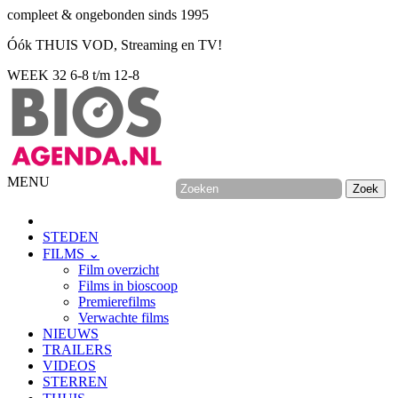
compleet & ongebonden sinds 1995
Óók THUIS VOD, Streaming en TV!
WEEK 32
6-8 t/m 12-8
MENU
STEDEN
FILMS ⌄
Film overzicht
Films in bioscoop
Premierefilms
Verwachte films
NIEUWS
TRAILERS
VIDEOS
STERREN