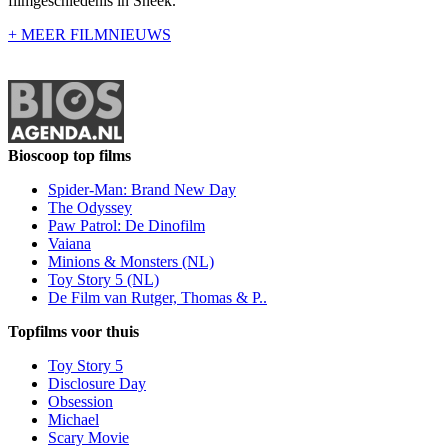
filmgeschiedenis in Sneek.
+ MEER FILMNIEUWS
Bioscoop top films
Spider-Man: Brand New Day
The Odyssey
Paw Patrol: De Dinofilm
Vaiana
Minions & Monsters (NL)
Toy Story 5 (NL)
De Film van Rutger, Thomas & P..
Topfilms voor thuis
Toy Story 5
Disclosure Day
Obsession
Michael
Scary Movie