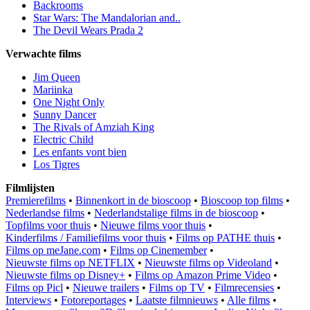
Backrooms
Star Wars: The Mandalorian and..
The Devil Wears Prada 2
Verwachte films
Jim Queen
Mariinka
One Night Only
Sunny Dancer
The Rivals of Amziah King
Electric Child
Les enfants vont bien
Los Tigres
Filmlijsten
Premierefilms
•
Binnenkort in de bioscoop
•
Bioscoop top films
•
Nederlandse films
•
Nederlandstalige films in de bioscoop
•
Topfilms voor thuis
•
Nieuwe films voor thuis
•
Kinderfilms / Familiefilms voor thuis
•
Films op PATHE thuis
•
Films op meJane.com
•
Films op Cinemember
•
Nieuwste films op NETFLIX
•
Nieuwste films op Videoland
•
Nieuwste films op Disney+
•
Films op Amazon Prime Video
•
Films op Picl
•
Nieuwe trailers
•
Films op TV
•
Filmrecensies
•
Interviews
•
Fotoreportages
•
Laatste filmnieuws
•
Alle films
•