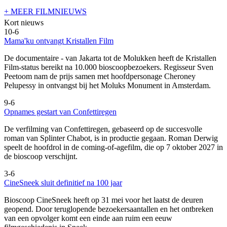
+ MEER FILMNIEUWS
Kort nieuws
10-6
Mama'ku ontvangt Kristallen Film
De documentaire
- van Jakarta tot de Molukken heeft de Kristallen
Film-status bereikt na 10.000 bioscoopbezoekers. Regisseur Sven
Peetoom nam de prijs samen met hoofdpersonage Cheroney
Pelupessy in ontvangst bij het Moluks Monument in Amsterdam.
9-6
Opnames gestart van Confettiregen
De verfilming van Confettiregen, gebaseerd op de succesvolle
roman van Splinter Chabot, is in productie gegaan. Roman Derwig
speelt de hoofdrol in de coming-of-agefilm, die op 7 oktober 2027 in
de bioscoop verschijnt.
3-6
CineSneek sluit definitief na 100 jaar
Bioscoop CineSneek heeft op 31 mei voor het laatst de deuren
geopend. Door teruglopende bezoekersaantallen en het ontbreken
van een opvolger komt een einde aan ruim een eeuw