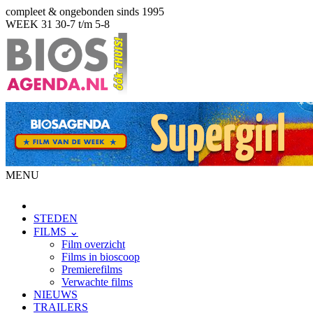
compleet & ongebonden sinds 1995
WEEK 31
30-7 t/m 5-8
MENU
STEDEN
FILMS ⌄
Film overzicht
Films in bioscoop
Premierefilms
Verwachte films
NIEUWS
TRAILERS