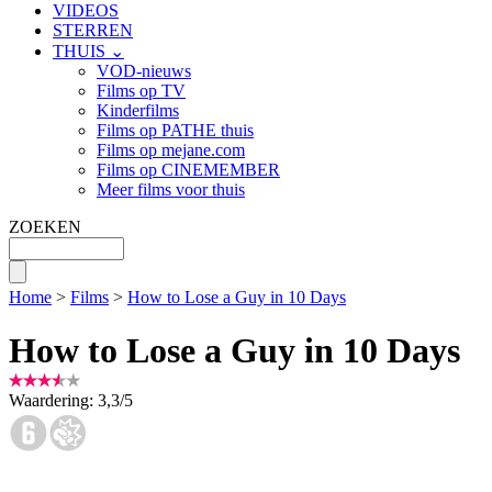
VIDEOS
STERREN
THUIS ⌄
VOD-nieuws
Films op TV
Kinderfilms
Films op PATHE thuis
Films op mejane.com
Films op CINEMEMBER
Meer films voor thuis
ZOEKEN
Home
>
Films
>
How to Lose a Guy in 10 Days
How to Lose a Guy in 10 Days
Waardering:
3,3
/
5