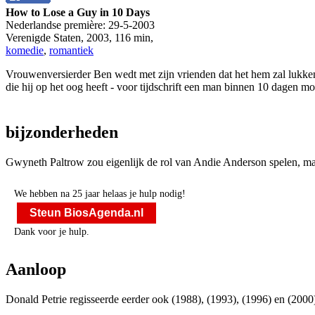
How to Lose a Guy in 10 Days
Nederlandse première:
29-5-2003
Verenigde Staten
,
2003
,
116 min
,
komedie
,
romantiek
Vrouwenversierder Ben wedt met zijn vrienden dat het hem zal lukken 
die hij op het oog heeft - voor tijdschrift een man binnen 10 dagen moe
bijzonderheden
Gwyneth Paltrow zou eigenlijk de rol van Andie Anderson spelen, m
We hebben na 25 jaar helaas je hulp nodig!
Steun BiosAgenda.nl
Dank voor je hulp.
Aanloop
Donald Petrie regisseerde eerder ook
(1988),
(1993),
(1996) en
(2000