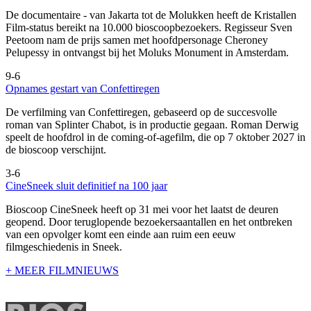
De documentaire
- van Jakarta tot de Molukken heeft de Kristallen
Film-status bereikt na 10.000 bioscoopbezoekers. Regisseur Sven
Peetoom nam de prijs samen met hoofdpersonage Cheroney
Pelupessy in ontvangst bij het Moluks Monument in Amsterdam.
9-6
Opnames gestart van Confettiregen
De verfilming van Confettiregen, gebaseerd op de succesvolle
roman van Splinter Chabot, is in productie gegaan. Roman Derwig
speelt de hoofdrol in de coming-of-agefilm, die op 7 oktober 2027 in
de bioscoop verschijnt.
3-6
CineSneek sluit definitief na 100 jaar
Bioscoop CineSneek heeft op 31 mei voor het laatst de deuren
geopend. Door teruglopende bezoekersaantallen en het ontbreken
van een opvolger komt een einde aan ruim een eeuw
filmgeschiedenis in Sneek.
+ MEER FILMNIEUWS