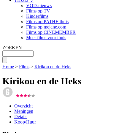
THUIS ⌄
VOD-nieuws
Films op TV
Kinderfilms
Films op PATHE thuis
Films op mejane.com
Films op CINEMEMBER
Meer films voor thuis
ZOEKEN
Home
>
Films
>
Kirikou en de Heks
Kirikou en de Heks
Overzicht
Meningen
Details
Koop/Huur