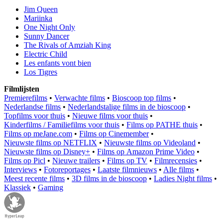
Jim Queen
Mariinka
One Night Only
Sunny Dancer
The Rivals of Amziah King
Electric Child
Les enfants vont bien
Los Tigres
Filmlijsten
Premierefilms
•
Verwachte films
•
Bioscoop top films
•
Nederlandse films
•
Nederlandstalige films in de bioscoop
•
Topfilms voor thuis
•
Nieuwe films voor thuis
•
Kinderfilms / Familiefilms voor thuis
•
Films op PATHE thuis
•
Films op meJane.com
•
Films op Cinemember
•
Nieuwste films op NETFLIX
•
Nieuwste films op Videoland
•
Nieuwste films op Disney+
•
Films op Amazon Prime Video
•
Films op Picl
•
Nieuwe trailers
•
Films op TV
•
Filmrecensies
•
Interviews
•
Fotoreportages
•
Laatste filmnieuws
•
Alle films
•
Meest recente films
•
3D films in de bioscoop
•
Ladies Night films
•
Klassiek
•
Gaming