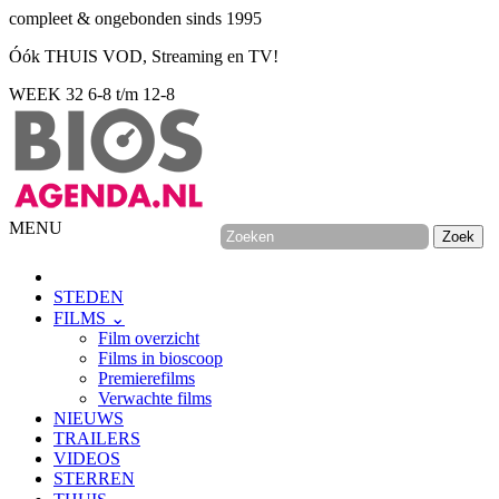
compleet & ongebonden sinds 1995
Óók THUIS VOD, Streaming en TV!
WEEK 32
6-8 t/m 12-8
MENU
STEDEN
FILMS ⌄
Film overzicht
Films in bioscoop
Premierefilms
Verwachte films
NIEUWS
TRAILERS
VIDEOS
STERREN