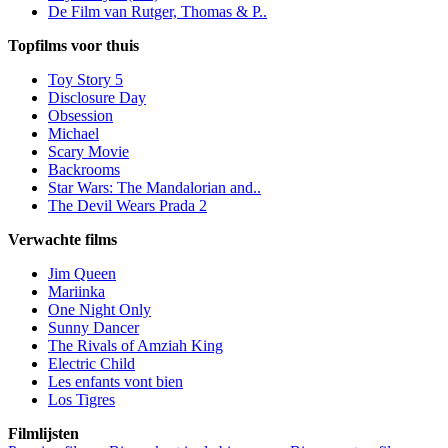
De Film van Rutger, Thomas & P..
Topfilms voor thuis
Toy Story 5
Disclosure Day
Obsession
Michael
Scary Movie
Backrooms
Star Wars: The Mandalorian and..
The Devil Wears Prada 2
Verwachte films
Jim Queen
Mariinka
One Night Only
Sunny Dancer
The Rivals of Amziah King
Electric Child
Les enfants vont bien
Los Tigres
Filmlijsten