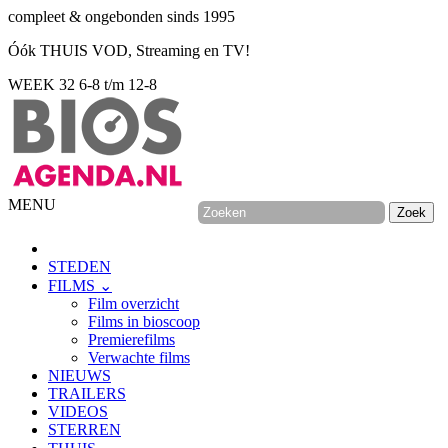
compleet & ongebonden sinds 1995
Óók THUIS VOD, Streaming en TV!
WEEK 32
6-8 t/m 12-8
MENU
STEDEN
FILMS ⌄
Film overzicht
Films in bioscoop
Premierefilms
Verwachte films
NIEUWS
TRAILERS
VIDEOS
STERREN