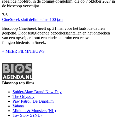
speelt de hoofdrol in de coming-of-agefilm, die op 7 oktober 2027 in
de bioscoop verschijnt.
3-6
CineSneek sluit definitief na 100 jaar
Bioscoop CineSneek heeft op 31 mei voor het laatst de deuren
geopend. Door teruglopende bezoekersaantallen en het ontbreken
van een opvolger komt een einde aan ruim een eeuw
filmgeschiedenis in Sneek.
+ MEER FILMNIEUWS
Bioscoop top films
Spider-Man: Brand New Day
The Odyssey
Paw Patrol: De Dinofilm
Vaiana
Minions & Monsters (NL)
Toy Story 5 (NL)