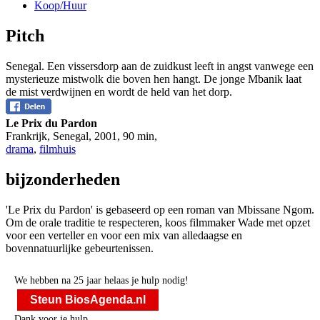
Koop/Huur
Pitch
Senegal. Een vissersdorp aan de zuidkust leeft in angst vanwege een
mysterieuze mistwolk die boven hen hangt. De jonge Mbanik laat
de mist verdwijnen en wordt de held van het dorp.
Le Prix du Pardon
Frankrijk, Senegal
,
2001
,
90 min
,
drama
,
filmhuis
bijzonderheden
'Le Prix du Pardon' is gebaseerd op een roman van Mbissane Ngom.
Om de orale traditie te respecteren, koos filmmaker Wade met opzet
voor een verteller en voor een mix van alledaagse en
bovennatuurlijke gebeurtenissen.
We hebben na 25 jaar helaas je hulp nodig!
Steun BiosAgenda.nl
Dank voor je hulp.