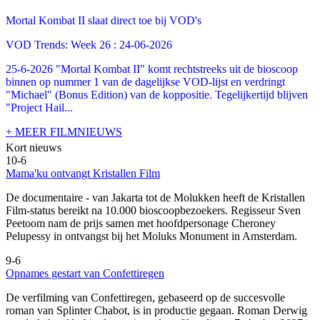
Mortal Kombat II slaat direct toe bij VOD's
VOD Trends: Week 26 : 24-06-2026
25-6-2026 "Mortal Kombat II" komt rechtstreeks uit de bioscoop
binnen op nummer 1 van de dagelijkse VOD-lijst en verdringt
"Michael" (Bonus Edition) van de koppositie. Tegelijkertijd blijven
"Project Hail...
+ MEER FILMNIEUWS
Kort nieuws
10-6
Mama'ku ontvangt Kristallen Film
De documentaire
- van Jakarta tot de Molukken heeft de Kristallen
Film-status bereikt na 10.000 bioscoopbezoekers. Regisseur Sven
Peetoom nam de prijs samen met hoofdpersonage Cheroney
Pelupessy in ontvangst bij het Moluks Monument in Amsterdam.
9-6
Opnames gestart van Confettiregen
De verfilming van Confettiregen, gebaseerd op de succesvolle
roman van Splinter Chabot, is in productie gegaan. Roman Derwig