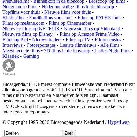
Premierefilms
•
Binnenkort in de bioscoop
•
Bioscoop top films
•
Nederlandse films
•
Nederlandstalige films in de bioscoop
•
Topfilms voor thuis
•
Nieuwe films voor thuis
•
Kinderfilms / Familiefilms voor thuis
•
Films op PATHE thuis
•
Films op meJane.com
•
Films op Cinemember
•
Nieuwste films op NETFLIX
•
Nieuwste films op Videoland
•
Nieuwste films op Disney+
•
Films op Amazon Prime Video
•
Films op Picl
•
Nieuwe trailers
•
Films op TV
•
Filmrecensies
•
Interviews
•
Fotoreportages
•
Laatste filmnieuws
•
Alle films
•
Meest recente films
•
3D films in de bioscoop
•
Ladies Night films
•
Klassiek
•
Gaming
Biosagenda.nl - De meest complete filmwebsite van Nederland biedt
alle bioscoopagenda's, óók THUIS VOD, Streaming en TV en alle
films die in Nederland en Vlaanderen te zien zijn. Daarnaast
besteden we aandacht aan verwachte films, premieres en films op
TV. Ook schrijft Biosagenda over sterren, nieuws en maken we
interviews en reportages.
© Copyright 1995-2026 Bioscoopagenda Nederland /
HyperLeap