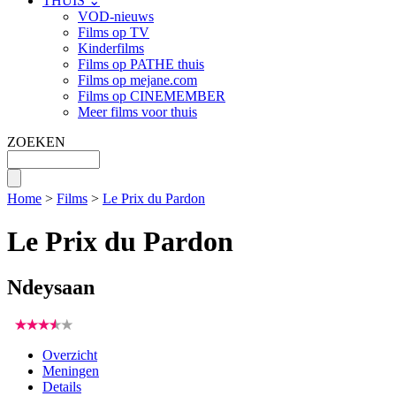
THUIS ⌄
VOD-nieuws
Films op TV
Kinderfilms
Films op PATHE thuis
Films op mejane.com
Films op CINEMEMBER
Meer films voor thuis
ZOEKEN
Home
>
Films
>
Le Prix du Pardon
Le Prix du Pardon
Ndeysaan
Overzicht
Meningen
Details