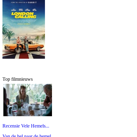
Top filmnieuws
Recensie Vele Hemels...
Van de hel naar de hemel