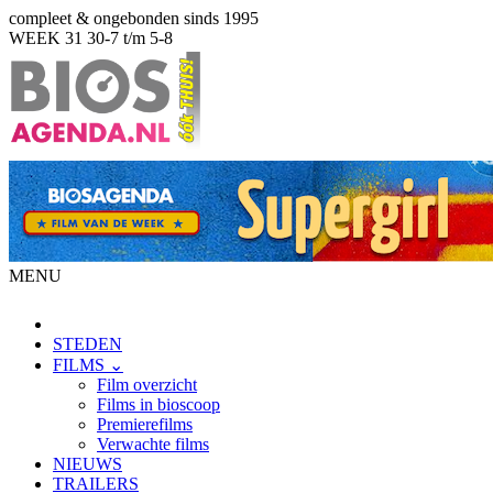
compleet & ongebonden sinds 1995
WEEK 31
30-7 t/m 5-8
MENU
STEDEN
FILMS ⌄
Film overzicht
Films in bioscoop
Premierefilms
Verwachte films
NIEUWS
TRAILERS