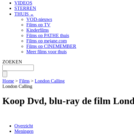
VIDEOS
STERREN
THUIS ⌄
VOD-nieuws
Films op TV
Kinderfilms
Films op PATHE thuis
Films op mejane.com
Films op CINEMEMBER
Meer films voor thuis
ZOEKEN
Home
>
Films
>
London Calling
London Calling
Koop Dvd, blu-ray de film Lond
Overzicht
Meningen